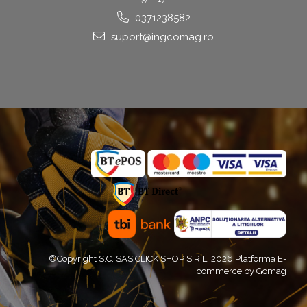
0371238582
suport@ingcomag.ro
©Copyright S.C. SAS CLICK SHOP S.R.L. 2026
Platforma E-
commerce by Gomag