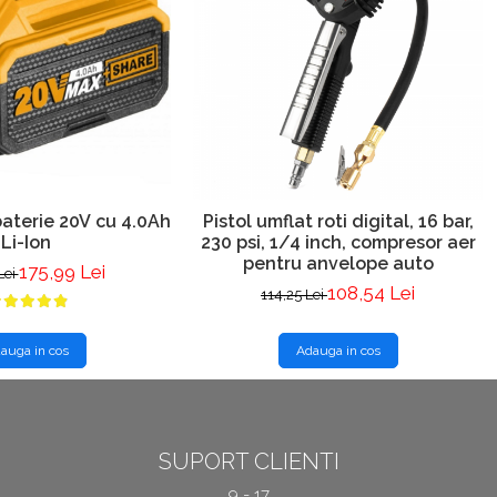
aterie 20V cu 4.0Ah
Pistol umflat roti digital, 16 bar,
Li-Ion
230 psi, 1/4 inch, compresor aer
pentru anvelope auto
175,99 Lei
Lei
108,54 Lei
114,25 Lei
auga in cos
Adauga in cos
SUPORT CLIENTI
9 - 17