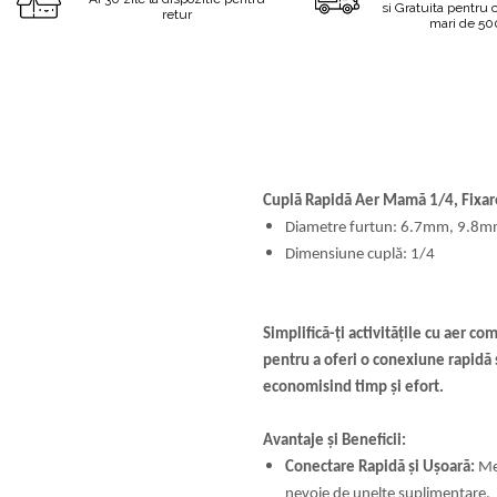
Taietoare De Beton
si Gratuita pentru
Irigat Si Stropit
retur
mari de 500
Solutii De Curatare Si
Intretinere
Topoare
Cuplă Rapidă Aer Mamă 1/4, Fixa
Diametre furtun: 6.7mm, 9.8
Dimensiune cuplă: 1/4
Simplifică-ți activitățile cu aer 
pentru a oferi o conexiune rapidă ș
economisind timp și efort.
Avantaje și Beneficii:
Conectare Rapidă și Ușoară:
Mec
nevoie de unelte suplimentare.