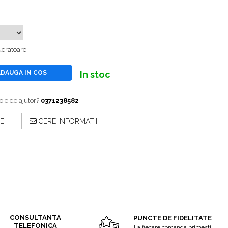
lucratoare
ADAUGA IN COS
In stoc
oie de ajutor?
0371238582
E
CERE INFORMATII
CONSULTANTA
PUNCTE DE FIDELITATE
TELEFONICA
La fiecare comanda primesti