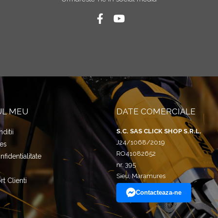
UL MEU
DATE COMERCIALE
S.C. SAS CLICK SHOP S.R.L.
ditii
J24/1068/2019
ies
RO41082652
nfidentialitate
nr. 395
Sieu, Maramures
t Clienti
Contacteaza-ne