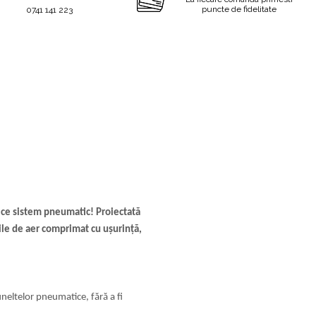
puncte de fidelitate
0741 141 223
rice sistem pneumatic! Proiectată
rile de aer comprimat cu ușurință,
eltelor pneumatice, fără a fi