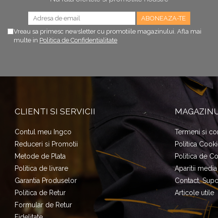
Vreau sa primesc newsletter cu promotiile magazinului. Afla mai
multe in
Politica de Confidentialitate
CLIENTI SI SERVICII
MAGAZIN
Contul meu Ingco
Termeni si con
Reduceri si Promotii
Politica Cook
Metode de Plata
Politica de Co
Politica de livrare
Aparitii media
Garantia Produselor
Contact, Supor
Politica de Retur
Articole utile
Formular de Retur
Fidelitate