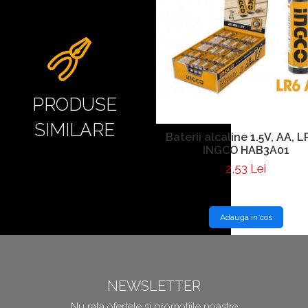
PRODUSE
SIMILARE
Baterii alcaline 1.5V, AA, L
INGCO HAB3A01
2,53 Lei
Adauga in cos
NEWSLETTER
Nu rata ofertele si promotiile noastre