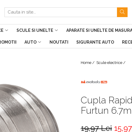
CE
SCULE SI UNELTE
APARATE SI UNELTE DE MASUR
PROMOTII
AUTO
NOUTATI
SIGURANTE AUTO
RECE
Home /
Scule electrice /
Cupla Rapid
Furtun 6.7
19,97 Lei
15,97