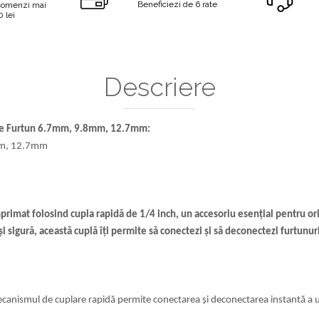
Beneficiezi de 6 rate
 comenzi mai
 lei
Descriere
re Furtun 6.7mm, 9.8mm, 12.7mm:
mm, 12.7mm
comprimat folosind cupla rapidă de 1/4 inch, un accesoriu esențial pentru o
i sigură, această cuplă îți permite să conectezi și să deconectezi furtunu
anismul de cuplare rapidă permite conectarea și deconectarea instantă a un