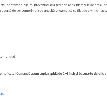
exiune etanșă și sigură, prevenind scurgerile de aer și pierderile de presiune
ce sursă de aer comprimat sau unealtă pneumatică cu filet de 1/4 inch, acea
r comprimat
omplicate! Comandă acum cupla rapidă de 1/4 inch și bucură-te de eficien
dus