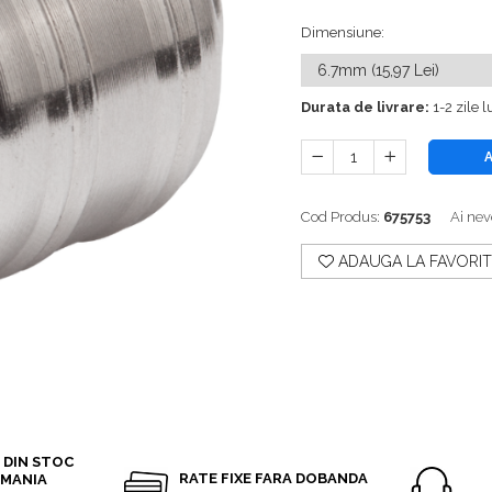
Dimensiune
:
Durata de livrare:
1-2 zile 
Cod Produs:
675753
Ai nev
ADAUGA LA FAVORIT
Distribuie
pe
Facebook
 DIN STOC
RATE FIXE FARA DOBANDA
OMANIA