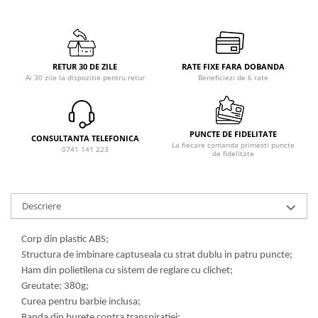
RETUR 30 DE ZILE
RATE FIXE FARA DOBANDA
Ai 30 zile la dispozitie pentru retur
Beneficiezi de 6 rate
PUNCTE DE FIDELITATE
CONSULTANTA TELEFONICA
La fiecare comanda primesti puncte
0741 141 223
de fidelitate
Descriere
Corp din plastic ABS;
Structura de imbinare captuseala cu strat dublu in patru puncte;
Ham din polietilena cu sistem de reglare cu clichet;
Greutate: 380g;
Curea pentru barbie inclusa;
Banda din burete contra transpiratiei;