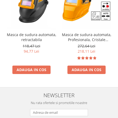
Masca de sudura automata,
Masca de sudura automata,
retractabila
Profesionala, Cristale
lichide
118,47 Lei
272,64 Lei
94,77 Lei
218,11 Lei
ADAUGA IN COS
ADAUGA IN COS
NEWSLETTER
Nu rata ofertele si promotiile noastre