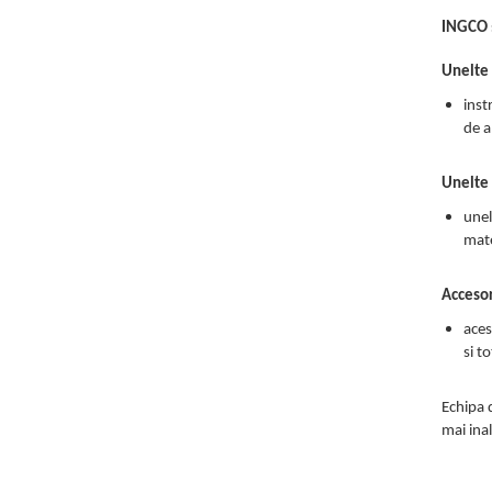
INGCO
Unelte 
inst
de a
Unelte
unel
mate
Accesor
aces
si t
Echipa 
mai inal