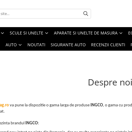
SCULE SI UNELTE
APARATE SI UNELTE DE MASURA
E
I
AUTO
NOUTATI
SIGURANTE AUTO
RECENZII CLIENTI
Despre no
ag.ro
va pune la dispozitie o gama larga de produse
INGCO
, o gama cu prod
at.
ezinta brandul
INGCO
: