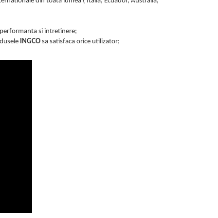
rnationale din toata lumea ( Italia, Ecuador, Australia,
, performanta si intretinere;
odusele
INGCO
sa satisfaca orice utilizator;