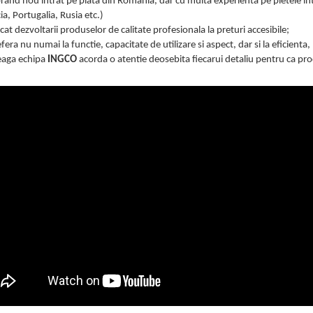
rand nou intrat pe piata din Romania, dar cu multa experienta pe pietele inte
ia, Portugalia, Rusia etc.)
cat dezvoltarii produselor de calitate profesionala la preturi accesibile;
efera nu numai la functie, capacitate de utilizare si aspect, dar si la eficienta
eaga echipa
INGCO
acorda o atentie deosebita fiecarui detaliu pentru ca pr