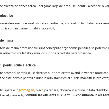
se axeaza pe dezvoltarea unei game largi de produse, pentru a acoperi o var
electrice
rumentele electrice sunt utilizate in industrie, in constructii, prelucrarea lem
 utiliza un instrument fiabil și accesibil;
 de mana
tele de mana profesionale sunt concepute ergonomic pentru a se potrivi cu 
rialele folosite la fabricarea lor sunt de o calitate nereprosabila;
ii pentru scule electrice
te accesorii pentru scule electrice sunt proiectate avand in vedere toate asp
ot ce este nevoie pentru a duce la bun sfarsit chiar si cele mai dificile proiecte
din spatele
ingcomag.ro
, o echipa tanara, dornica in a pune in fata clientilo
t nivel, cum ar fi, c
omunicare eficienta cu clientul
si
consultanta in alegere