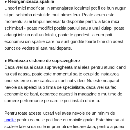
●
Reorganizeaza spatiile
Uneori mici modificari in amenajarea locuintei pot fi de bun augur
si pot schimba destul de mult atmosfera. Poate acum este
momentul si ai timpul necesar la dispozitie pentru a face mici
schimbari - poate modifici pozitia patului sau a unui dulap, poate
adaugi intr-un colt un fotoliu, poate te gandesti la cum poti
economisi din spatiile care nu sunt gandite foarte bine din acest
punct de vedere si asa mai departe.
●
Monteaza sisteme de supraveghere
Daca vrei sa ai casa supravegheata mai ales pentru atunci cand
nu esti acasa, poate este momentul sa te ocupi de instalarea
unor sisteme care capteaza continut video. Nu este neaparat
nevoie sa apelezi la o firma de specialitate, daca vrei sa faci
economie de bani, deoarece gasesti in magazine o multime de
camere performante pe care le poti instala chiar tu.
Pentru toate aceste lucrari vei avea nevoie de un minim de
unelte
pentru ca nu le poti face cu mainile goale. Este bine sa ai
sculele tale si sa nu le imprumuti de fiecare data, pentru a putea