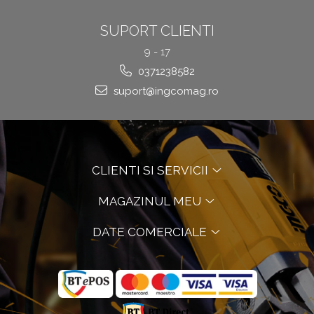
SUPORT CLIENTI
9 - 17
0371238582
suport@ingcomag.ro
CLIENTI SI SERVICII
MAGAZINUL MEU
DATE COMERCIALE