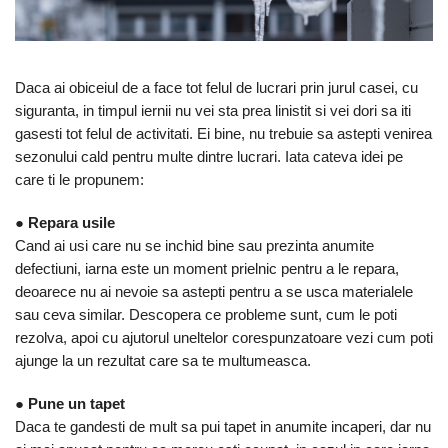
Menghine Si Cleme
Acumulator
Degripante, Lubrifianti, Creme
Carote Si Freze
Pile
Motofierastraie, Fierastraie Si
Si Adezivi
Debitoare Metal
Dalti Si Spituri
Prese, Extractoare Si Scripeti
Feronerie, Cantare Si Accesorii
Daca ai obiceiul de a face tot felul de lucrari prin jurul casei, cu
Pistoale Aer Cald Si Truse De
Discuri Abrazive
Scule Auto
Fierastraie Cu Lant
siguranta, in timpul iernii nu vei sta prea linistit si vei dori sa iti
Lipit
Discuri Cu Vidia
gasesti tot felul de activitati. Ei bine, nu trebuie sa astepti venirea
Surubelnite Si Truse
Foarfeci Si Fierastraie
Pistoale De Vopsit Electrice
sezonului cald pentru multe dintre lucrari. Iata cateva idei pe
Surubelnite
Discuri Diamantate
Frigidere
care ti le propunem:
Proiectoare Si Lampi De Lucru
Truse Unelte Si Scule
Lame Pendulare Si Panze
Garduri Artificiale Si Plase De
●
Repara usile
Redresoare
Fierastraie
Unelte De Vopsit, Tencuit,
Protectie Solara
Cand ai usi care nu se inchid bine sau prezinta anumite
Gletuit
Rindele Electrice
Perii Sarma
defectiuni, iarna este un moment prielnic pentru a le repara,
Lampi Solare Si Proiectoare
deoarece nu ai nevoie sa astepti pentru a se usca materialele
Rotopercutoare Si
Seturi Si Accesorii Pentru
Lanterne Si Becuri
sau ceva similar. Descopera ce probleme sunt, cum le poti
Demolatoare
Gaurit, Insurubat Si Amestecat
rezolva, apoi cu ajutorul uneltelor corespunzatoare vezi cum poti
Motoburghie, Motosape Si
Scule Multifunctionale Si Masini
ajunge la un rezultat care sa te multumeasca.
Atomizoare
De Frezat
Playere Si Boxe Portabile
●
Pune un tapet
Slefuitoare
Daca te gandesti de mult sa pui tapet in anumite incaperi, dar nu
Pompe Apa Si Accesorii Pentru