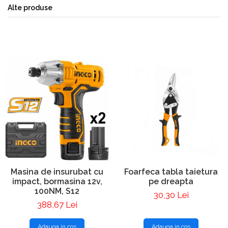
Alte produse
Masina de insurubat cu
Foarfeca tabla taietura
impact, bormasina 12v,
pe dreapta
100NM, S12
30,30 Lei
388,67 Lei
Adauga in cos
Adauga in cos