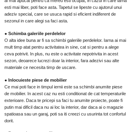
Taietoare De Beton
ai mai apucat pentru ca mereu esti ocupat, in cazul in care iarna
Irigat Si Stropit
esti mai liber, poti face asta. Tapetul se lipeste cu ajutorul unui
Solutii De Curatare Si
adeziv special, care se usuca rapid si eficient indiferent de
Intretinere
sezonul in care alegi sa faci asta.
Topoare
●
Schimba galeriile perdelelor
O alta idee buna ar fi sa schimbi galeriile perdelelor. Iarna ai mai
mult timp atat pentru activitatea in sine, cat si pentru a alege
ceva potrivit. In plus, nu este o activitate nepotrivita in acest
sezon, deoarece lucrezi doar la interior, fara adezivi sau alte
materiale ce necesita timp de uscare.
●
Inlocuieste piese de mobilier
Ce mai poti face in timpul iernii este sa schimbi anumite piese
de mobilier. In acest caz nu esti conditionat de cat temperaturile
exterioare. Daca te pricepi sa faci tu anumite proiecte, poate fi
putin mai dificil daca nu ai loc la interior, dar daca ai o magazie
spatioasa sau un garaj, poti sa iti creezi cu usurinta tot confortul
dorit.