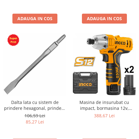
ADAUGA IN COS
ADAUGA IN COS
Dalta lata cu sistem de
Masina de insurubat cu
prindere hexagonal, prindere
impact, bormasina 12v,
de 30 mm, L 410 mm
100NM, S12
106,59 Lei
388,67 Lei
85,27 Lei