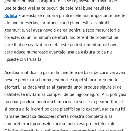
geamurilor, asa ca asigura-te ca se regaseste in trusa ta de
unelte daca vrei sa te bucuri de cele mai bune rezultate.
Ruleta
–
aceasta se numara printre cele mai importante unelte
ale unui meserias, iar atunci cand planuiesti sa schimbi
geamurile, vei avea nevoie de ea pentru a face masuratorile
corecte, cu un minimum de efort. Indiferent de proiectul pe
care il ai de realizat, o ruleta este un instrument must have
care aduce numeroase avantaje, asa ca asigura-te ca nu
lipseste din trusa ta.
Acestea sunt doar o parte din uneltele de baza de care vei avea
nevoie pentru a schimba geamurile rapid si fara prea multe
eforturi, iar daca vrei sa ai garantia unor produse sigure si de
calitate, te invitam sa cumperi de pe ingcomag.ro. Aici poti gasi
nu doar produse pentru schimbarea cu succes a geamurilor, ci
si pentru alte lucrari pe care planifici sa le executi, asa ca nu iti
ramane decat sa descoperi oferta noastra completa si sa
comanzi exact produsele care se potrivesc proiectelor tale.