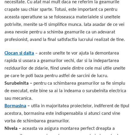
necesitate. Cu atat mai mult daca ne referim la geamurile
crapate sau chiar sparte. Totusi, este important ca pentru
aceasta operatiune sa se foloseasca materialele si uneltele
potrivite, menite sa-ti simplifice munca. Iata asadar de ce vei
avea nevoie pentru a schimba geamurile ca un adevarat
profesionist, avand la final satisfactia lucrului realizat de tine.
Ciocan si dalta
– aceste unelte te vor ajuta la demontarea
rapida si usoara a geamurilor vechi, dar si la indepartarea
reziduurilor de zidarie, fiind unele dintre cele mai utile unelte
pe care te poti baza pentru astfel de sarcini de lucru.
Surubelnita –
pentru ca schimbarea geamurilor sa fie simplu
de executat, este bine sa ai la indeama o surubelnita electrica
sau mecanica.
Bormasina
–
utila in majoritatea proiectelor, indiferent de tipul
acestora, bormasina este indispensabila si atunci cand vine
vorba de schimbarea geamurilor.
Nivela –
aceasta va asigura montarea perfect dreapta a