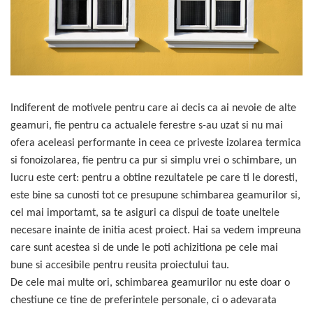
debitoare metal
Discuri abrazive
Prese, extractoare si scripeti
Fierastraie cu lant
Pistoale aer cald si truse de lipit
Discuri cu vidia
Scule auto
Foarfeci si fierastraie
Pistoale de vopsit electrice
Discuri diamantate
Surubelnite si truse surubelnite
Frigidere
Proiectoare si lampi de lucru
Lame pendulare si panze
Truse unelte si scule
Garduri artificiale si plase de
Redresoare
fierastraie
protectie solara
Unelte de vopsit, tencuit, gletuit
Indiferent de motivele pentru care ai decis ca ai nevoie de alte
Rindele electrice
Perii sarma
Lampi solare si Proiectoare
geamuri, fie pentru ca actualele ferestre s-au uzat si nu mai
Rotopercutoare si demolatoare
Seturi si accesorii pentru gaurit,
Lanterne si becuri
ofera aceleasi performante in ceea ce priveste izolarea termica
insurubat si amestecat
Scule multifunctionale si masini de
si fonoizolarea, fie pentru ca pur si simplu vrei o schimbare, un
Motoburghie, Motosape si
frezat
Atomizoare
lucru este cert: pentru a obtine rezultatele pe care ti le doresti,
Slefuitoare
este bine sa cunosti tot ce presupune schimbarea geamurilor si,
Playere si Boxe portabile
cel mai importamt, sa te asiguri ca dispui de toate uneltele
Taietoare de beton
Pompe apa si accesorii pentru
necesare inainte de initia acest proiect. Hai sa vedem impreuna
irigat si stropit
care sunt acestea si de unde le poti achizitiona pe cele mai
Solutii de Curatare si Intretinere
bune si accesibile pentru reusita proiectului tau.
Topoare
De cele mai multe ori, schimbarea geamurilor nu este doar o
chestiune ce tine de preferintele personale, ci o adevarata