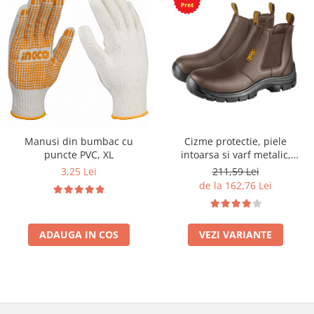
Manusi din bumbac cu
Cizme protectie, piele
puncte PVC, XL
intoarsa si varf metalic,
Chelsea
3,25 Lei
211,59 Lei
de la 162,76 Lei
ADAUGA IN COS
VEZI VARIANTE