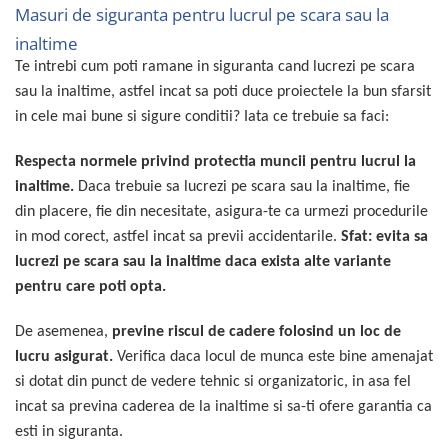
Masuri de siguranta pentru lucrul pe scara sau la
inaltime
Te intrebi cum poti ramane in siguranta cand lucrezi pe scara
sau la inaltime, astfel incat sa poti duce proiectele la bun sfarsit
in cele mai bune si sigure conditii? Iata ce trebuie sa faci:
Respecta normele privind protectia muncii pentru lucrul la
inaltime.
Daca trebuie sa lucrezi pe scara sau la inaltime, fie
din placere, fie din necesitate, asigura-te ca urmezi procedurile
in mod corect, astfel incat sa previi accidentarile.
Sfat: evita sa
lucrezi pe scara sau la inaltime daca exista alte variante
pentru care poti opta.
De asemenea,
previne riscul de cadere folosind un loc de
lucru asigurat.
Verifica daca locul de munca este bine amenajat
si dotat din punct de vedere tehnic si organizatoric, in asa fel
incat sa previna caderea de la inaltime si sa-ti ofere garantia ca
esti in siguranta.