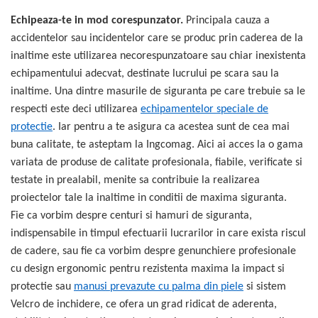
Echipeaza-te in mod corespunzator.
Principala cauza a
accidentelor sau incidentelor care se produc prin caderea de la
inaltime este utilizarea necorespunzatoare sau chiar inexistenta
echipamentului adecvat, destinate lucrului pe scara sau la
inaltime. Una dintre masurile de siguranta pe care trebuie sa le
respecti este deci utilizarea
echipamentelor speciale de
protectie
. Iar pentru a te asigura ca acestea sunt de cea mai
buna calitate, te asteptam la Ingcomag. Aici ai acces la o gama
variata de produse de calitate profesionala, fiabile, verificate si
testate in prealabil, menite sa contribuie la realizarea
proiectelor tale la inaltime in conditii de maxima siguranta.
Fie ca vorbim despre centuri si hamuri de siguranta,
indispensabile in timpul efectuarii lucrarilor in care exista riscul
de cadere, sau fie ca vorbim despre genunchiere profesionale
cu design ergonomic pentru rezistenta maxima la impact si
protectie sau
manusi prevazute cu palma din piele
si sistem
Velcro de inchidere, ce ofera un grad ridicat de aderenta,