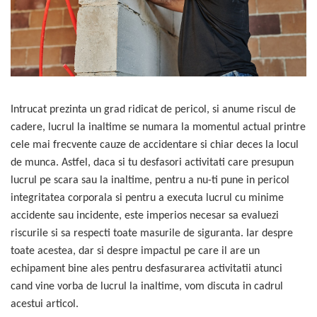
debitoare metal
Discuri abrazive
Prese, extractoare si scripeti
Fierastraie cu lant
Pistoale aer cald si truse de lipit
Discuri cu vidia
Scule auto
Foarfeci si fierastraie
Pistoale de vopsit electrice
Discuri diamantate
Surubelnite si truse surubelnite
Frigidere
Proiectoare si lampi de lucru
Lame pendulare si panze
Truse unelte si scule
Garduri artificiale si plase de
Redresoare
fierastraie
protectie solara
Unelte de vopsit, tencuit, gletuit
Intrucat prezinta un grad ridicat de pericol, si anume riscul de
Rindele electrice
Perii sarma
Lampi solare si Proiectoare
cadere, lucrul la inaltime se numara la momentul actual printre
Rotopercutoare si demolatoare
Seturi si accesorii pentru gaurit,
Lanterne si becuri
cele mai frecvente cauze de accidentare si chiar deces la locul
insurubat si amestecat
Scule multifunctionale si masini de
de munca. Astfel, daca si tu desfasori activitati care presupun
Motoburghie, Motosape si
frezat
Atomizoare
lucrul pe scara sau la inaltime, pentru a nu-ti pune in pericol
Slefuitoare
integritatea corporala si pentru a executa lucrul cu minime
Playere si Boxe portabile
accidente sau incidente, este imperios necesar sa evaluezi
Taietoare de beton
Pompe apa si accesorii pentru
riscurile si sa respecti toate masurile de siguranta. Iar despre
irigat si stropit
toate acestea, dar si despre impactul pe care il are un
Solutii de Curatare si Intretinere
echipament bine ales pentru desfasurarea activitatii atunci
Topoare
cand vine vorba de lucrul la inaltime, vom discuta in cadrul
acestui articol.