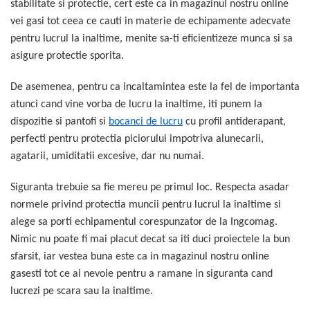
stabilitate si protectie, cert este ca in magazinul nostru online
vei gasi tot ceea ce cauti in materie de echipamente adecvate
pentru lucrul la inaltime, menite sa-ti eficientizeze munca si sa
asigure protectie sporita.
De asemenea, pentru ca incaltamintea este la fel de importanta
atunci cand vine vorba de lucru la inaltime, iti punem la
dispozitie si pantofi si
bocanci de lucru
cu profil antiderapant,
perfecti pentru protectia piciorului impotriva alunecarii,
agatarii, umiditatii excesive, dar nu numai.
Siguranta trebuie sa fie mereu pe primul loc. Respecta asadar
normele privind protectia muncii pentru lucrul la inaltime si
alege sa porti echipamentul corespunzator de la Ingcomag.
Nimic nu poate fi mai placut decat sa iti duci proiectele la bun
sfarsit, iar vestea buna este ca in magazinul nostru online
gasesti tot ce ai nevoie pentru a ramane in siguranta cand
lucrezi pe scara sau la inaltime.