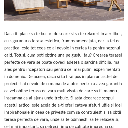
debitoare metal
Discuri abrazive
Prese, extractoare si scripeti
Fierastraie cu lant
Pistoale aer cald si truse de lipit
Discuri cu vidia
Scule auto
Foarfeci si fierastraie
Pistoale de vopsit electrice
Discuri diamantate
Surubelnite si truse surubelnite
Frigidere
Proiectoare si lampi de lucru
Lame pendulare si panze
Truse unelte si scule
Daca iti place sa te bucuri de soare si sa te relaxezi in aer liber,
Garduri artificiale si plase de
Redresoare
fierastraie
protectie solara
Unelte de vopsit, tencuit, gletuit
cu siguranta o terasa estetica, frumos amenajata, dar la fel de
Rindele electrice
Perii sarma
practica, este tot ceea ce ai nevoie in curtea ta pentru sezonul
Lampi solare si Proiectoare
Rotopercutoare si demolatoare
Seturi si accesorii pentru gaurit,
cald. Totusi, cum poti obtine una pe gustul tau? Crearea terasei
Lanterne si becuri
insurubat si amestecat
perfecte de vara se poate dovedi adesea o sarcina dificila, mai
Scule multifunctionale si masini de
Motoburghie, Motosape si
frezat
ales pentru incepatori sau pentru cei mai putini experimentati
Atomizoare
in domeniu. De aceea, daca si tu ti-ai pus in plan un astfel de
Slefuitoare
Playere si Boxe portabile
proiect si ai nevoie de o mana de ajutor pentru a avea garantia
Taietoare de beton
Pompe apa si accesorii pentru
ca vei obtine terasa de vara mult visata de care sa fii mandru,
irigat si stropit
inseamna ca ai ajuns unde trebuie. Si asta deoarece scopul
Solutii de Curatare si Intretinere
acestui articol este acela de a-ti oferi cateva sfaturi utile si idei
inspirationale in ceea ce priveste cum sa construiesti si sa obtii
Topoare
terasa perfecta de vara, unde sa te odihnesti, sa te relaxezi si,
cel mai important, sa petreci timp de calitate impreuna cu