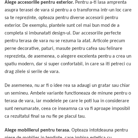
Alege accesoriile pentru exterior.
Pentru a-ti lasa amprenta
asupra terasei de vara si pentru a o transforma intr-un loc care
sa te reprezinte, opteaza pentru diverse accesorii pentru
exterior.
De exemplu, plantele sunt cel mai bun mod de a
completa si imbunatati design-ul. Dar accesoriile perfecte
pentru terasa de vara nu se rezuma la atat. Articole precum
perne decorative, paturi, masute pentru cafea sau felinare
reprezinta, de asemenea, o alegere excelenta pentru a crea un
spatiu modern, dar si super confortabil, in care sa iti petreci cu
drag zilele si serile de vara.
De asemenea, nu ar fi o idee rea sa adaugi un gratar sau chiar
un semineu. Ambele variante functioneaza de minune pentru o
terasa de vara, iar modelele pe care le poti lua in considerare
sunt nenumarate, ceea ce inseamna ca va fi aproape imposibil
ca rezultatul final sa nu fie pe placul tau.
Alege mobilierul pentru terasa.
Opteaza intotdeauna pentru
piese de mobilier in tendinte, care imbina estetica cu