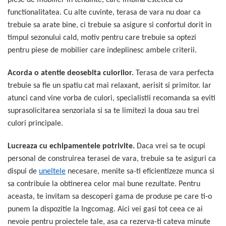
functionalitatea. Cu alte cuvinte, terasa de vara nu doar ca
trebuie sa arate bine, ci trebuie sa asigure si confortul dorit in
timpul sezonului cald, motiv pentru care trebuie sa optezi
pentru piese de mobilier care indeplinesc ambele criterii.
Acorda o atentie deosebita culorilor.
Terasa de vara perfecta
trebuie sa fie un spatiu cat mai relaxant, aerisit si primitor. Iar
atunci cand vine vorba de culori, specialistii recomanda sa eviti
suprasolicitarea senzoriala si sa te limitezi la doua sau trei
culori principale.
Lucreaza cu echipamentele potrivite.
Daca vrei sa te ocupi
personal de construirea terasei de vara, trebuie sa te asiguri ca
dispui de
uneltele
necesare, menite sa-ti eficientizeze munca si
sa contribuie la obtinerea celor mai bune rezultate. Pentru
aceasta, te invitam sa descoperi gama de produse pe care ti-o
punem la dispozitie la Ingcomag. Aici vei gasi tot ceea ce ai
nevoie pentru proiectele tale, asa ca rezerva-ti cateva minute