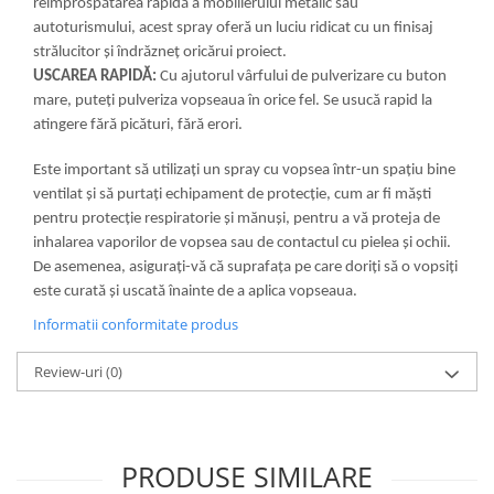
reîmprospătarea rapidă a mobilierului metalic sau
autoturismului, acest spray oferă un luciu ridicat cu un finisaj
strălucitor și îndrăzneț oricărui proiect.
USCAREA RAPIDĂ:
Cu ajutorul vârfului de pulverizare cu buton
mare, puteți pulveriza vopseaua în orice fel. Se usucă rapid la
atingere fără picături, fără erori.
Este important să utilizați un spray cu vopsea într-un spațiu bine
ventilat și să purtați echipament de protecție, cum ar fi măști
pentru protecție respiratorie și mănuși, pentru a vă proteja de
inhalarea vaporilor de vopsea sau de contactul cu pielea și ochii.
De asemenea, asigurați-vă că suprafața pe care doriți să o vopsiți
este curată și uscată înainte de a aplica vopseaua.
Informatii conformitate produs
Review-uri
(0)
PRODUSE SIMILARE