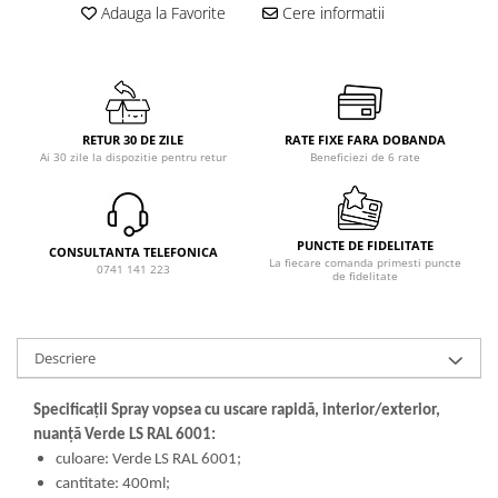
Adauga la Favorite
Cere informatii
RETUR 30 DE ZILE
RATE FIXE FARA DOBANDA
Ai 30 zile la dispozitie pentru retur
Beneficiezi de 6 rate
PUNCTE DE FIDELITATE
CONSULTANTA TELEFONICA
La fiecare comanda primesti puncte
0741 141 223
de fidelitate
Descriere
Specificații Spray vopsea cu uscare rapidă, interior/exterior,
nuanță Verde LS RAL 6001:
culoare: Verde LS RAL 6001;
cantitate: 400ml;