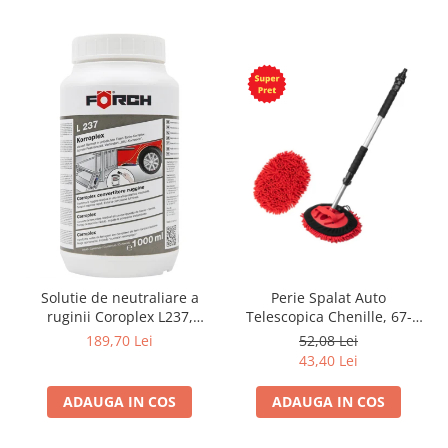
Solutie de neutraliare a
Perie Spalat Auto
ruginii Coroplex L237,
Telescopica Chenille, 67-
1000ml, convertor rugina,
100 cm
189,70 Lei
52,08 Lei
Forch
43,40 Lei
ADAUGA IN COS
ADAUGA IN COS