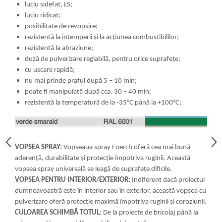
luciu sidefat, LS;
luciu ridicat;
posibilitate de revopsire;
rezistentă la intemperii şi la acţiunea combustibililor;
rezistentă la abraziune;
duză de pulverizare reglabilă, pentru orice suprafeţe;
cu uscare rapidă;
nu mai prinde praful după 5 – 10 min;
poate fi manipulată după cca. 30 – 40 min;
rezistentă la temperatură de la -35°C până la +100°C;
VOPSEA SPRAY:
Vopseaua spray Foerch oferă cea mai bună
aderență, durabilitate și protecție împotriva ruginii. Această
vopsea spray universală se leagă de suprafețe dificile.
VOPSEA PENTRU INTERIOR/EXTERIOR:
Indiferent dacă proiectul
dumneavoastră este în interior sau în exterior, această vopsea cu
pulverizare oferă protecție maximă împotriva ruginii și coroziunii.
CULOAREA SCHIMBĂ TOTUL:
De la proiecte de bricolaj până la