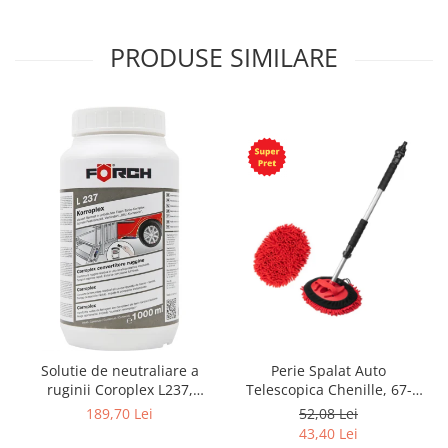
PRODUSE SIMILARE
Solutie de neutraliare a
Perie Spalat Auto
ruginii Coroplex L237,
Telescopica Chenille, 67-
1000ml, convertor rugina,
100 cm
189,70 Lei
52,08 Lei
Forch
43,40 Lei