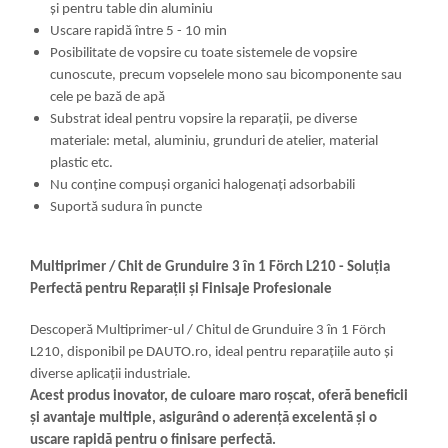
şi pentru table din aluminiu
Uscare rapidă între 5 - 10 min
Posibilitate de vopsire cu toate sistemele de vopsire
cunoscute, precum vopselele mono sau bicomponente sau
cele pe bază de apă
Substrat ideal pentru vopsire la reparaţii, pe diverse
materiale: metal, aluminiu, grunduri de atelier, material
plastic etc.
Nu conţine compuşi organici halogenaţi adsorbabili
Suportă sudura în puncte
Multiprimer / Chit de Grunduire 3 în 1 Förch L210 - Soluția
Perfectă pentru Reparații și Finisaje Profesionale
Descoperă Multiprimer-ul / Chitul de Grunduire 3 în 1 Förch
L210, disponibil pe DAUTO.ro, ideal pentru reparațiile auto și
diverse aplicații industriale.
Acest produs inovator, de culoare maro roșcat, oferă beneficii
și avantaje multiple, asigurând o aderență excelentă și o
uscare rapidă pentru o finisare perfectă.