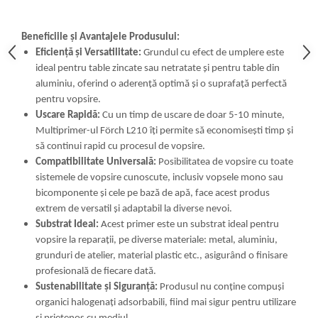
Beneficiile și Avantajele Produsului:
Eficiență și Versatilitate:
Grundul cu efect de umplere este
ideal pentru table zincate sau netratate și pentru table din
aluminiu, oferind o aderență optimă și o suprafață perfectă
pentru vopsire.
Uscare Rapidă:
Cu un timp de uscare de doar 5-10 minute,
Multiprimer-ul Förch L210 îți permite să economisești timp și
să continui rapid cu procesul de vopsire.
Compatibilitate Universală:
Posibilitatea de vopsire cu toate
sistemele de vopsire cunoscute, inclusiv vopsele mono sau
bicomponente și cele pe bază de apă, face acest produs
extrem de versatil și adaptabil la diverse nevoi.
Substrat Ideal:
Acest primer este un substrat ideal pentru
vopsire la reparații, pe diverse materiale: metal, aluminiu,
grunduri de atelier, material plastic etc., asigurând o finisare
profesională de fiecare dată.
Sustenabilitate și Siguranță:
Produsul nu conține compuși
organici halogenați adsorbabili, fiind mai sigur pentru utilizare