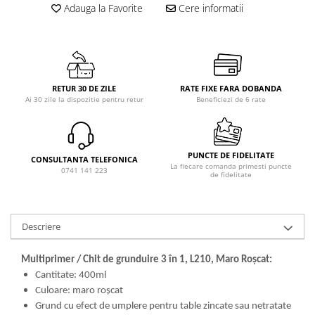
Adauga la Favorite
Cere informatii
RETUR 30 DE ZILE
RATE FIXE FARA DOBANDA
Ai 30 zile la dispozitie pentru retur
Beneficiezi de 6 rate
PUNCTE DE FIDELITATE
CONSULTANTA TELEFONICA
La fiecare comanda primesti puncte
0741 141 223
de fidelitate
Descriere
Multiprimer / Chit de grunduire 3 în 1, L210, Maro Roşcat:
Cantitate: 400ml
Culoare: maro roşcat
Grund cu efect de umplere pentru table zincate sau netratate