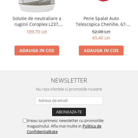
Solutie de neutraliare a
Perie Spalat Auto
ruginii Coroplex L237,
Telescopica Chenille, 67-
1000ml, convertor rugina,
100 cm
189,70 Lei
52,08 Lei
Forch
43,40 Lei
ADAUGA IN COS
ADAUGA IN COS
NEWSLETTER
Nu rata ofertele si promotiile noastre
Vreau sa primesc newsletter cu promotiile
magazinului. Afla mai multe in
Politica de
Confidentialitate