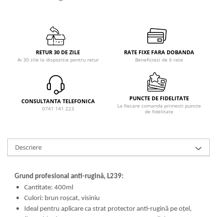
RETUR 30 DE ZILE
RATE FIXE FARA DOBANDA
Ai 30 zile la dispozitie pentru retur
Beneficiezi de 6 rate
PUNCTE DE FIDELITATE
CONSULTANTA TELEFONICA
La fiecare comanda primesti puncte
0741 141 223
de fidelitate
Descriere
Grund profesional anti-rugină, L239:
Cantitate: 400ml
Culori: brun roşcat, visiniu
Ideal pentru aplicare ca strat protector anti-rugină pe oţel,