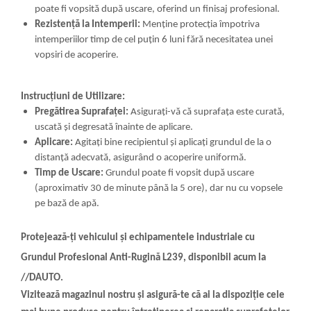
poate fi vopsită după uscare, oferind un finisaj profesional.
Rezistență la Intemperii:
Menține protecția împotriva
intemperiilor timp de cel puțin 6 luni fără necesitatea unei
vopsiri de acoperire.
Instrucțiuni de Utilizare:
Pregătirea Suprafaței:
Asigurați-vă că suprafața este curată,
uscată și degresată înainte de aplicare.
Aplicare:
Agitați bine recipientul și aplicați grundul de la o
distanță adecvată, asigurând o acoperire uniformă.
Timp de Uscare:
Grundul poate fi vopsit după uscare
(aproximativ 30 de minute până la 5 ore), dar nu cu vopsele
pe bază de apă.
Protejează-ți vehiculul și echipamentele industriale cu
Grundul Profesional Anti-Rugină L239, disponibil acum la
//DAUTO.
Vizitează magazinul nostru și asigură-te că ai la dispoziție cele