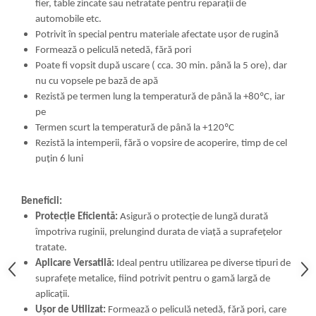
fier, table zincate sau netratate pentru reparaţii de
automobile etc.
Potrivit în special pentru materiale afectate uşor de rugină
Formează o peliculă netedă, fără pori
Poate fi vopsit după uscare ( cca. 30 min. până la 5 ore), dar
nu cu vopsele pe bază de apă
Rezistă pe termen lung la temperatură de până la +80ºC, iar
pe
Termen scurt la temperatură de până la +120ºC
Rezistă la intemperii, fără o vopsire de acoperire, timp de cel
puţin 6 luni
Beneficii:
Protecție Eficientă:
Asigură o protecție de lungă durată
împotriva ruginii, prelungind durata de viață a suprafețelor
tratate.
Aplicare Versatilă:
Ideal pentru utilizarea pe diverse tipuri de
suprafețe metalice, fiind potrivit pentru o gamă largă de
aplicații.
Ușor de Utilizat:
Formează o peliculă netedă, fără pori, care