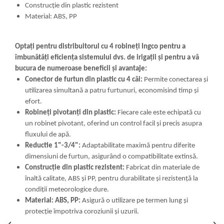
Construcție din plastic rezistent
Material: ABS, PP
Optați pentru distribuitorul cu 4 robineți Ingco pentru a
îmbunătăți eficiența sistemului dvs. de irigații și pentru a vă
bucura de numeroase beneficii și avantaje:
Conector de furtun din plastic cu 4 căi:
Permite conectarea și
utilizarea simultană a patru furtunuri, economisind timp și
efort.
Robineți pivotanți din plastic:
Fiecare cale este echipată cu
un robinet pivotant, oferind un control facil și precis asupra
fluxului de apă.
Reductie 1"-3/4":
Adaptabilitate maximă pentru diferite
dimensiuni de furtun, asigurând o compatibilitate extinsă.
Construcție din plastic rezistent:
Fabricat din materiale de
înaltă calitate, ABS și PP, pentru durabilitate și rezistență la
condiții meteorologice dure.
Material: ABS, PP:
Asigură o utilizare pe termen lung și
protecție împotriva coroziunii și uzurii.