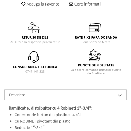
Adauga la Favorite
Cere informatii
RETUR 30 DE ZILE
RATE FIXE FARA DOBANDA
Ai 30 zile la dispozitie pentru retur
Beneficiezi de 6 rate
PUNCTE DE FIDELITATE
CONSULTANTA TELEFONICA
La fiecare comanda primesti puncte
0741 141 223
de fidelitate
Descriere
Ramificatie, distribuitor cu 4 Robineti 1"-3/4":
Conector de furtun din plastic cu 4 căi
Cu ROBINET pivotant din plastic
Reductie 1″-3/4″