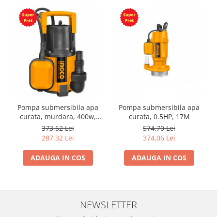
Pompa submersibila apa
Pompa submersibila apa
curata, murdara, 400w,
curata, 0.5HP, 17M
117L
373,52 Lei
574,70 Lei
287,32 Lei
374,06 Lei
ADAUGA IN COS
ADAUGA IN COS
NEWSLETTER