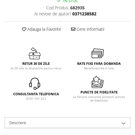
IN STOC
Cod Produs:
682935
Ai nevoie de ajutor?
0371238582
Adauga la Favorite
Cere informatii
RETUR 30 DE ZILE
RATE FIXE FARA DOBANDA
Ai 30 zile la dispozitie pentru retur
Beneficiezi de 6 rate
PUNCTE DE FIDELITATE
CONSULTANTA TELEFONICA
La fiecare comanda primesti puncte
0741 141 223
de fidelitate
Descriere