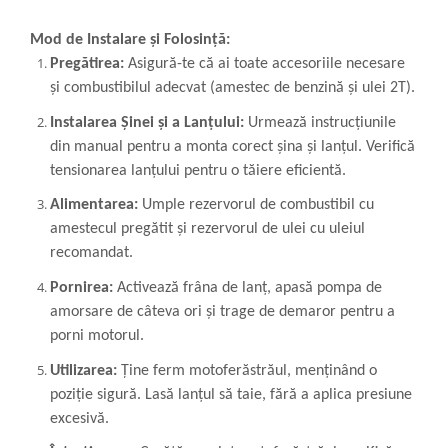
Mod de Instalare și Folosință:
Pregătirea:
Asigură-te că ai toate accesoriile necesare
și combustibilul adecvat (amestec de benzină și ulei 2T).
Instalarea Șinei și a Lanțului:
Urmează instrucțiunile
din manual pentru a monta corect șina și lanțul. Verifică
tensionarea lanțului pentru o tăiere eficientă.
Alimentarea:
Umple rezervorul de combustibil cu
amestecul pregătit și rezervorul de ulei cu uleiul
recomandat.
Pornirea:
Activează frâna de lanț, apasă pompa de
amorsare de câteva ori și trage de demaror pentru a
porni motorul.
Utilizarea:
Ține ferm motoferăstrăul, menținând o
poziție sigură. Lasă lanțul să taie, fără a aplica presiune
excesivă.