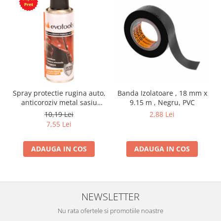
Spray protectie rugina auto,
Banda Izolatoare , 18 mm x
anticoroziv metal sasiu
9.15 m , Negru, PVC
praguri usi aerosol, 200 ml
10,19 Lei
2,88 Lei
7,55 Lei
ADAUGA IN COS
ADAUGA IN COS
NEWSLETTER
Nu rata ofertele si promotiile noastre