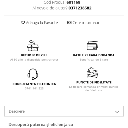
Cod Produs:
681168
Ai nevoie de ajutor?
0371238582
Adauga la Favorite
Cere informatii
RETUR 30 DE ZILE
RATE FIXE FARA DOBANDA
Ai 30 zile la dispozitie pentru retur
Beneficiezi de 6 rate
PUNCTE DE FIDELITATE
CONSULTANTA TELEFONICA
La fiecare comanda primesti puncte
0741 141 223
de fidelitate
Descriere
Descoperă puterea și eficiența cu