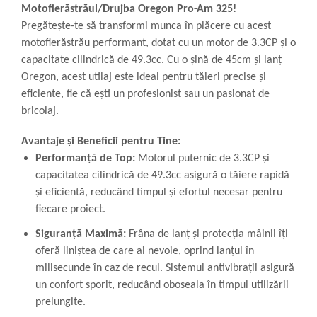
Motofierăstrăul/Drujba Oregon Pro-Am 325!
Pregătește-te să transformi munca în plăcere cu acest
motofierăstrău performant, dotat cu un motor de 3.3CP și o
capacitate cilindrică de 49.3cc. Cu o șină de 45cm și lanț
Oregon, acest utilaj este ideal pentru tăieri precise și
eficiente, fie că ești un profesionist sau un pasionat de
bricolaj.
Avantaje și Beneficii pentru Tine:
Performanță de Top:
Motorul puternic de 3.3CP și
capacitatea cilindrică de 49.3cc asigură o tăiere rapidă
și eficientă, reducând timpul și efortul necesar pentru
fiecare proiect.
Siguranță Maximă:
Frâna de lanț și protecția mâinii îți
oferă liniștea de care ai nevoie, oprind lanțul în
milisecunde în caz de recul. Sistemul antivibrații asigură
un confort sporit, reducând oboseala în timpul utilizării
prelungite.