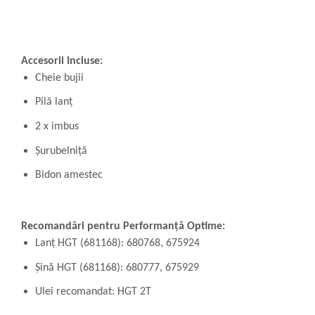
Accesorii Incluse:
Cheie bujii
Pilă lanț
2 x imbus
Șurubelniță
Bidon amestec
Recomandări pentru Performanță Optime:
Lanț HGT (681168): 680768, 675924
Șină HGT (681168): 680777, 675929
Ulei recomandat: HGT 2T