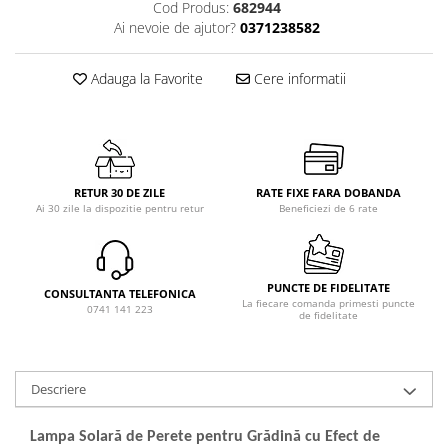
Cod Produs:
682944
Ai nevoie de ajutor?
0371238582
Adauga la Favorite
Cere informatii
RETUR 30 DE ZILE
RATE FIXE FARA DOBANDA
Ai 30 zile la dispozitie pentru retur
Beneficiezi de 6 rate
PUNCTE DE FIDELITATE
CONSULTANTA TELEFONICA
La fiecare comanda primesti puncte
0741 141 223
de fidelitate
Descriere
Lampa Solară de Perete pentru Grădină cu Efect de