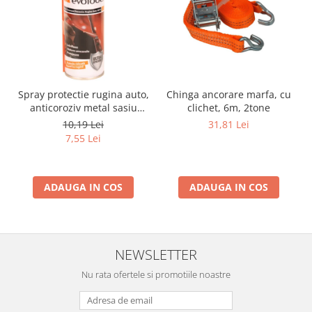
Spray protectie rugina auto,
Chinga ancorare marfa, cu
anticoroziv metal sasiu
clichet, 6m, 2tone
praguri usi aerosol, 200 ml
10,19 Lei
31,81 Lei
7,55 Lei
ADAUGA IN COS
ADAUGA IN COS
NEWSLETTER
Nu rata ofertele si promotiile noastre