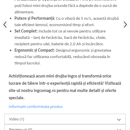
poți folosi mini drujba oriunde fără a depinde de o sursă de
alimentare.
Putere și Performanță:
Cu o viteză de 5 m/s, această drujbă
taie eficient lemnul, economisind timp și efort.
Set Complet:
Include tot ce ai nevoie pentru utilizare
imediată – lanț de ferăstrău, bară de ferăstrău, cheie,
recipient pentru ulei, baterie de 2,0 Ah și încărcător.
Ergonomic și Compact:
Designul ergonomic și greutatea
redusă fac utilizarea confortabilă, reducând oboseala în
timpul lucrului.
Achiziționează acum mini drujba Ingco și transformă orice
lucrare de tăiere într-o experiență rapidă și eficientă!
Vizitează
site-ul nostru ingcomag.ro pentru mai multe detalii și oferte
speciale.
Informatii conformitate produs
Video
(1)
Review-uri
(0)