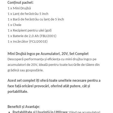
Conținut pachet:
1 x Mini Drujbă
1 x Lanț de ferăstrău 5 inch
1 x Bară de ferăstrău cu lanț de 5 inch
1 x Cheie
1 x Recipient pentru ulei (gol)
1 x Baterie de 2,0 Ah (FBLI2001)
1 x Incărcător (FCLI2001E)
Mini Drujbă Ingco pe Acumulatori, 20V, Set Complet
Descoperă performanța și eficiența cu mini drujba Ingco pe
acumulatori de 20V, ideală pentru toate lucrările de tăiere din
grădină sau gospodărie.
Acest set complet îți oferă toate uneltele necesare pentru a
face față oricărei provocări, oferind atât putere, cât și
portabilitate.
Beneficii și Avantaje:
Portabilitate și Ușurință în Utilizare:
Fiind pe acumulatori,