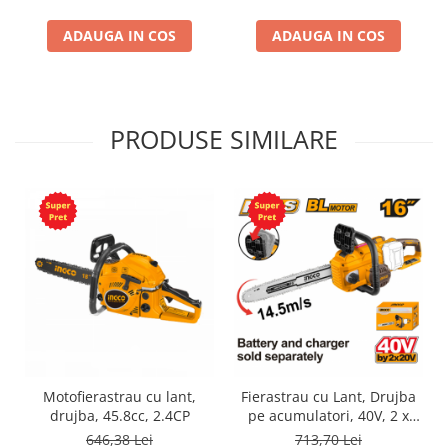
ADAUGA IN COS
ADAUGA IN COS
PRODUSE SIMILARE
Motofierastrau cu lant,
Fierastrau cu Lant, Drujba
drujba, 45.8cc, 2.4CP
pe acumulatori, 40V, 2 x
20V, lama 40cm, Motor fara
646,38 Lei
713,70 Lei