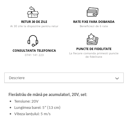
RETUR 30 DE ZILE
RATE FIXE FARA DOBANDA
Ai 30 zile la dispozitie pentru retur
Beneficiezi de 6 rate
PUNCTE DE FIDELITATE
CONSULTANTA TELEFONICA
La fiecare comanda primesti puncte
0741 141 223
de fidelitate
Descriere
Fierăstrău de mână pe acumulatori, 20V, set:
Tensiune: 20V
Lungimea barei: 5" (13 cm)
Viteza lanțului: 5 m/s