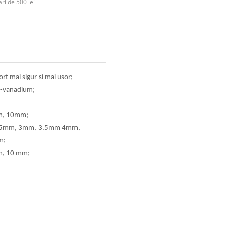
ri de 500 lei
ort mai sigur si mai usor;
om-vanadium;
mm, 10mm;
 2.5mm, 3mm, 3.5mm 4mm,
m;
m, 10 mm;