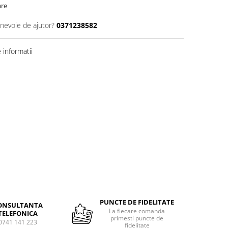
are
 nevoie de ajutor?
0371238582
informatii
PUNCTE DE FIDELITATE
ONSULTANTA
La fiecare comanda
TELEFONICA
primesti puncte de
0741 141 223
fidelitate