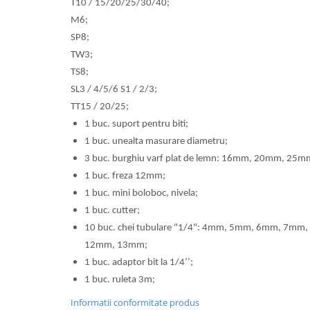
T10 / 15/20/25/30/40;
M6;
SP8;
TW3;
TS8;
SL3 / 4/5/6 S1 / 2/3;
TT15 / 20/25;
1 buc. suport pentru biti;
1 buc. unealta masurare diametru;
3 buc. burghiu varf plat de lemn: 16mm, 20mm, 25m
1 buc. freza 12mm;
1 buc. mini boloboc, nivela;
1 buc. cutter;
10 buc. chei tubulare "1/4": 4mm, 5mm, 6mm, 7m
12mm, 13mm;
1 buc. adaptor bit la 1/4’’;
1 buc. ruleta 3m;
Informatii conformitate produs