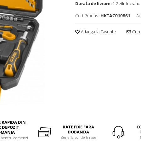
Durata de livrare:
1-2 zile lucrato
Cod Produs:
HKTAC010861
Ai
Adauga la Favorite
Cere 
E RAPIDA DIN
RATE FIXE FARA
C
 DEPOZIT
DOBANDA
OMANIA
Beneficiezi de 6 rate
a pentru comenzi