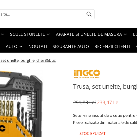
SCULE SI UNELTE
APARATE SI UNELTE DE MASURA
E
I
AUTO
NOUTATI
SIGURANTE AUTO
RECENZII CLIENTI
 set unelte, burghie, chei 86buc
Trusa, set unelte, burg
291,83 Lei
233,47 Lei
Setul vine insotit de o cutie pentru
Piese realizate din materiale de ca
STOC EPUIZAT