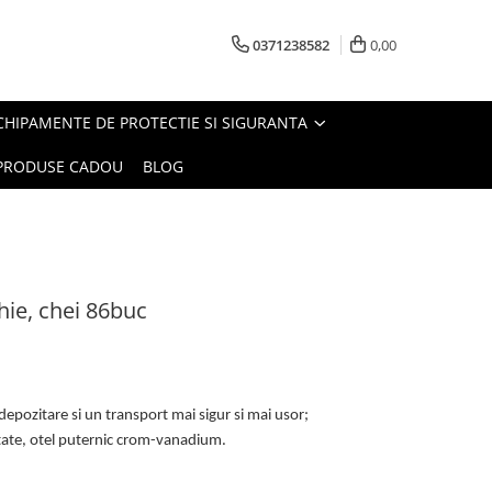
0371238582
0,00
CHIPAMENTE DE PROTECTIE SI SIGURANTA
PRODUSE CADOU
BLOG
hie, chei 86buc
 depozitare si un transport mai sigur si mai usor;
litate, otel puternic crom-vanadium.