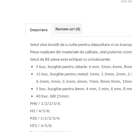
mai ma
Review-uri
(0)
Descriere
Setul vine insotit de o cutie pentru depozitare si un transp
Piese realizate din materiale de calitate, otel puternic cr
Setul de 86 piese este echipat cu urmatoarele:
5 buc. burghie pentru zidarie: 4 mm, 5mm, 6mm, 8
15 buc. burghie pentru metal: 1mm, 1.5mm, 2mm,
4.5mm, 5mm, 5.5mm, 6mm, 7mm, 8mm 9mm, 10m
5 buc. burghie pentru lemn: 4 mm, 5 mm, 6 mm, 8 m
40 buc. biti 25mm:
PH0 / 1/2/2/3/4;
H3 / 4/5/6;
PZ0 / 1/2/2/3/4;
HT3 / 4/5/6;