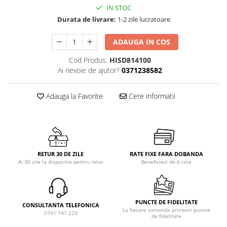
IN STOC
Durata de livrare:
1-2 zile lucratoare
ADAUGA IN COS
Cod Produs:
HISD814100
Ai nevoie de ajutor?
0371238582
Adauga la Favorite
Cere informatii
RETUR 30 DE ZILE
RATE FIXE FARA DOBANDA
Ai 30 zile la dispozitie pentru retur
Beneficiezi de 6 rate
PUNCTE DE FIDELITATE
CONSULTANTA TELEFONICA
La fiecare comanda primesti puncte
0741 141 223
de fidelitate