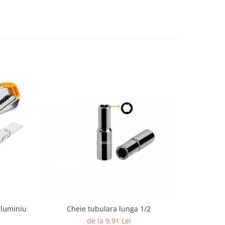
aluminiu
Cheie tubulara lunga 1/2
Set Lame 
de la 9,91 Lei