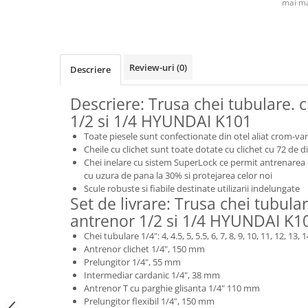
mai ma
Review-uri
(0)
Descriere
Descriere: Trusa chei tubulare. c
1/2 si 1/4 HYUNDAI K101
Toate piesele sunt confectionate din otel aliat crom-va
Cheile cu clichet sunt toate dotate cu clichet cu 72 de di
Chei inelare cu sistem SuperLock ce permit antrenarea c
cu uzura de pana la 30% si protejarea celor noi
Scule robuste si fiabile destinate utilizarii indelungate
Set de livrare: Trusa chei tubular
antrenor 1/2 si 1/4 HYUNDAI K1
Chei tubulare 1/4": 4, 4.5, 5, 5.5, 6, 7, 8, 9, 10, 11, 12, 13
Antrenor clichet 1/4", 150 mm
Prelungitor 1/4", 55 mm
Intermediar cardanic 1/4", 38 mm
Antrenor T cu parghie glisanta 1/4" 110 mm
Prelungitor flexibil 1/4", 150 mm