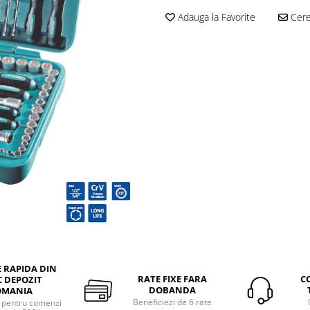
Adauga la Favorite
Cere 
E RAPIDA DIN
RATE FIXE FARA
C
 DEPOZIT
DOBANDA
OMANIA
Beneficiezi de 6 rate
a pentru comenzi