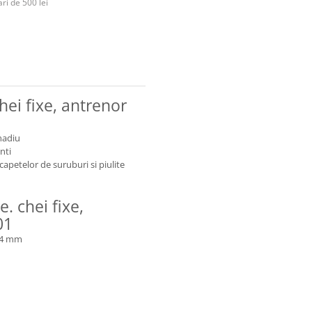
ri de 500 lei
hei fixe, antrenor
nadiu
nti
apetelor de suruburi si piulite
e. chei fixe,
01
, 14 mm