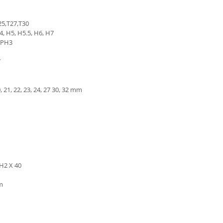
25,T27,T30
4, H5, H5.5, H6, H7
, PH3
7
0, 21, 22, 23, 24, 27 30, 32 mm
PH2 X 40
mm