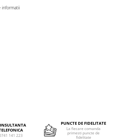
informatii
PUNCTE DE FIDELITATE
ONSULTANTA
La fiecare comanda
TELEFONICA
primesti puncte de
0741 141 223
fidelitate