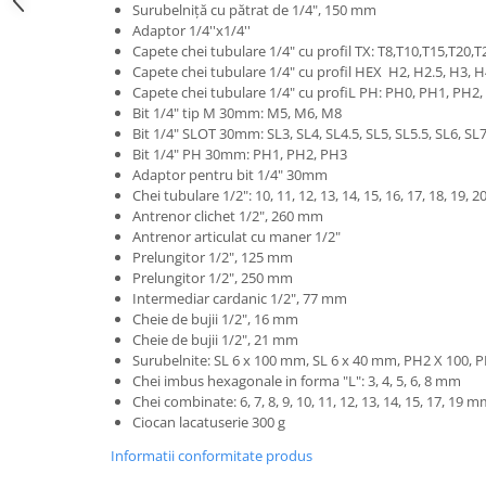
Surubelniță cu pătrat de 1/4", 150 mm
Adaptor 1/4''x1/4''
Capete chei tubulare 1/4" cu profil TX: T8,T10,T15,T20,T
Capete chei tubulare 1/4" cu profil HEX H2, H2.5, H3, H
Capete chei tubulare 1/4" cu profiL PH: PH0, PH1, PH2
Bit 1/4" tip M 30mm: M5, M6, M8
Bit 1/4" SLOT 30mm: SL3, SL4, SL4.5, SL5, SL5.5, SL6, SL
Bit 1/4" PH 30mm: PH1, PH2, PH3
Adaptor pentru bit 1/4" 30mm
Chei tubulare 1/2": 10, 11, 12, 13, 14, 15, 16, 17, 18, 19, 2
Antrenor clichet 1/2", 260 mm
Antrenor articulat cu maner 1/2"
Prelungitor 1/2", 125 mm
Prelungitor 1/2", 250 mm
Intermediar cardanic 1/2", 77 mm
Cheie de bujii 1/2", 16 mm
Cheie de bujii 1/2", 21 mm
Surubelnite: SL 6 x 100 mm, SL 6 x 40 mm, PH2 X 100, 
Chei imbus hexagonale in forma "L": 3, 4, 5, 6, 8 mm
Chei combinate: 6, 7, 8, 9, 10, 11, 12, 13, 14, 15, 17, 19 
Ciocan lacatuserie 300 g
Informatii conformitate produs