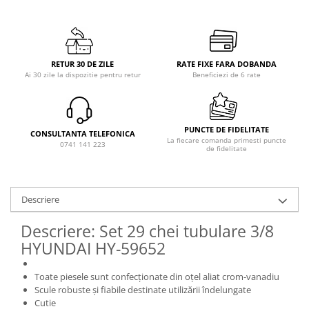
RETUR 30 DE ZILE
RATE FIXE FARA DOBANDA
Ai 30 zile la dispozitie pentru retur
Beneficiezi de 6 rate
PUNCTE DE FIDELITATE
CONSULTANTA TELEFONICA
La fiecare comanda primesti puncte
0741 141 223
de fidelitate
Descriere
Descriere: Set 29 chei tubulare 3/8
HYUNDAI HY-59652
Toate piesele sunt confecționate din oțel aliat crom-vanadiu
Scule robuste și fiabile destinate utilizării îndelungate
Cutie