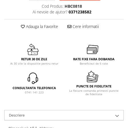
Cod Produs:
HBC0818
Ai nevoie de ajutor?
0371238582
Adauga la Favorite
Cere informatii
RETUR 30 DE ZILE
RATE FIXE FARA DOBANDA
Ai 30 zile la dispozitie pentru retur
Beneficiezi de 6 rate
PUNCTE DE FIDELITATE
CONSULTANTA TELEFONICA
La fiecare comanda primesti puncte
0741 141 223
de fidelitate
Descriere