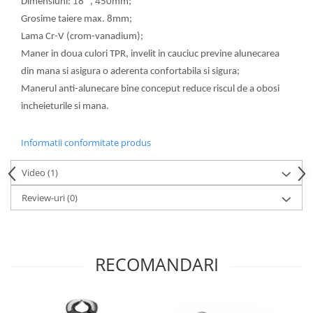
Dimensiuni: 18 ", 450mm;
Grosime taiere max. 8mm;
Lama Cr-V (crom-vanadium);
Maner in doua culori TPR, invelit in cauciuc previne alunecarea
din mana si asigura o aderenta confortabila si sigura;
Manerul anti-alunecare bine conceput reduce riscul de a obosi
incheieturile si mana.
Informatii conformitate produs
Video
(1)
Review-uri
(0)
RECOMANDARI