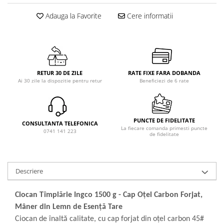
Adauga la Favorite
Cere informatii
RETUR 30 DE ZILE
RATE FIXE FARA DOBANDA
Ai 30 zile la dispozitie pentru retur
Beneficiezi de 6 rate
PUNCTE DE FIDELITATE
CONSULTANTA TELEFONICA
La fiecare comanda primesti puncte
0741 141 223
de fidelitate
Descriere
Ciocan Tîmplărie Ingco 1500 g - Cap Oțel Carbon Forjat,
Mâner din Lemn de Esență Tare
Ciocan de înaltă calitate, cu cap forjat din oțel carbon 45#