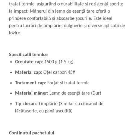
tratat termic, asigurând o durabilitate și rezistență sporite
la impact. Mânerul din lemn de esență tare oferă o
prindere confortabilă și absoarbe șocurile. Este ideal
pentru lucrări de tîmplărie, dulgherie și diverse aplicații de
lovire.
Specificatii tehnice
Greutate cap:
1500 g (1.5 kg)
Material cap:
Oțel carbon 45#
Tratament cap:
Forjat și tratat termic
Material mâner:
Lemn de esență tare (Dur)
Tip ciocan:
Tîmplărie (Similar cu ciocanul de
lăcătușerie, cu pană ascuțită)
Conținutul pachetului