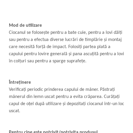
Mod de utilizare
Ciocanul se folosește pentru a bate cuie, pentru a lovi dălți
sau pentru a efectua diverse lucrări de tîmplărie și montaj
care necesită forță de impact. Folosiți partea plată a
capului pentru lovire generală și pana ascuțită pentru a lovi
în colțuri sau pentru a sparge suprafețe.
Întreținere
Verificați periodic prinderea capului de mâner. Păstrați
mânerul din lemn uscat pentru a evita crăparea. Curățați
capul de oțel după utilizare și depozitați ciocanul într-un loc
uscat.
Pentru cine este potrivit/potrivita produsul