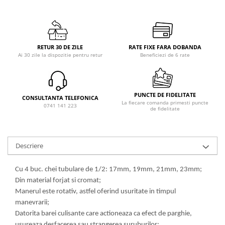
RETUR 30 DE ZILE
RATE FIXE FARA DOBANDA
Ai 30 zile la dispozitie pentru retur
Beneficiezi de 6 rate
PUNCTE DE FIDELITATE
CONSULTANTA TELEFONICA
La fiecare comanda primesti puncte
0741 141 223
de fidelitate
Descriere
Cu 4 buc. chei tubulare de 1/2: 17mm, 19mm, 21mm, 23mm;
Din material forjat si cromat;
Manerul este rotativ, astfel oferind usuritate in timpul
manevrarii;
Datorita barei culisante care actioneaza ca efect de parghie,
usureaza desfacerea sau strangerea suruburilor;