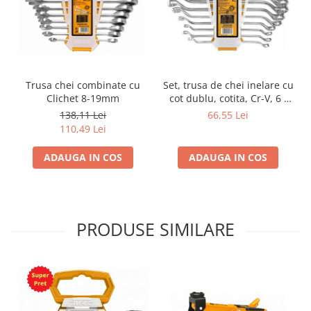
Trusa chei combinate cu
Set, trusa de chei inelare cu
Clichet 8-19mm
cot dublu, cotita, Cr-V, 6 -
22mm;
138,11 Lei
66,55 Lei
110,49 Lei
ADAUGA IN COS
ADAUGA IN COS
PRODUSE SIMILARE