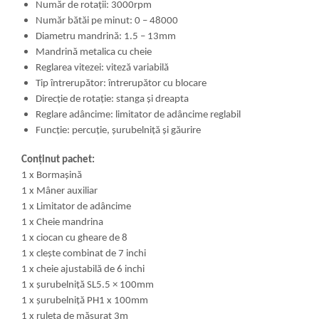
Număr de rotații: 3000rpm
Număr bătăi pe minut: 0 – 48000
Diametru mandrină: 1.5 – 13mm
Mandrină metalica cu cheie
Reglarea vitezei: viteză variabilă
Tip întrerupător: întrerupător cu blocare
Direcție de rotație: stanga și dreapta
Reglare adâncime: limitator de adâncime reglabil
Funcție: percuție, șurubelniță și găurire
Conținut pachet:
1 x Bormașină
1 x Mâner auxiliar
1 x Limitator de adâncime
1 x Cheie mandrina
1 x ciocan cu gheare de 8
1 x clește combinat de 7 inchi
1 x cheie ajustabilă de 6 inchi
1 x șurubelniță SL5.5 × 100mm
1 x șurubelniță PH1 x 100mm
1 x ruleta de măsurat 3m