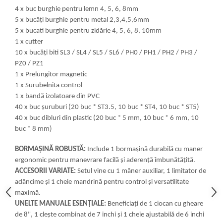
4 x buc burghie pentru lemn 4, 5, 6, 8mm
5 x bucăți burghie pentru metal 2,3,4,5,6mm
5 x bucati burghie pentru zidărie 4, 5, 6, 8, 10mm
1 x cutter
10 x bucăți biti SL3 / SL4 / SL5 / SL6 / PH0 / PH1 / PH2 / PH3 /
PZ0 / PZ1
1 x Prelungitor magnetic
1 x Surubelnita control
1 x bandă izolatoare din PVC
40 x buc șuruburi (20 buc * ST3.5, 10 buc * ST4, 10 buc * ST5)
40 x buc dibluri din plastic (20 buc * 5 mm, 10 buc * 6 mm, 10
buc * 8 mm)
BORMAȘINĂ ROBUSTĂ:
Include 1 bormașină durabilă cu maner
ergonomic pentru manevrare facilă și aderență îmbunătățită.
ACCESORII VARIATE:
Setul vine cu 1 mâner auxiliar, 1 limitator de
adâncime și 1 cheie mandrină pentru control și versatilitate
maximă.
UNELTE MANUALE ESENȚIALE:
Beneficiați de 1 ciocan cu gheare
de 8", 1 clește combinat de 7 inchi și 1 cheie ajustabilă de 6 inchi