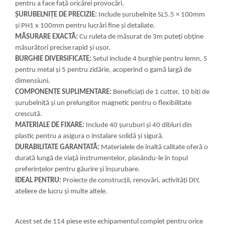
pentru a face față oricărei provocări.
ȘURUBELNIȚE DE PRECIZIE:
Include șurubelnițe SL5.5 × 100mm
și PH1 x 100mm pentru lucrări fine și detaliate.
MĂSURARE EXACTĂ:
Cu ruleta de măsurat de 3m puteți obține
măsurători precise rapid și ușor.
BURGHIE DIVERSIFICATE:
Setul include 4 burghie pentru lemn, 5
pentru metal și 5 pentru zidărie, acoperind o gamă largă de
dimensiuni.
COMPONENTE SUPLIMENTARE:
Beneficiați de 1 cutter, 10 biți de
șurubelniță și un prelungitor magnetic pentru o flexibilitate
crescută.
MATERIALE DE FIXARE:
Include 40 șuruburi și 40 dibluri din
plastic pentru a asigura o instalare solidă și sigură.
DURABILITATE GARANTATĂ:
Materialele de înaltă calitate oferă o
durată lungă de viață instrumentelor, plasându-le în topul
preferințelor pentru găurire și înșurubare.
IDEAL PENTRU:
Proiecte de construcții, renovări, activități DIY,
ateliere de lucru și multe altele.
Acest set de 114 piese este echipamentul complet pentru orice