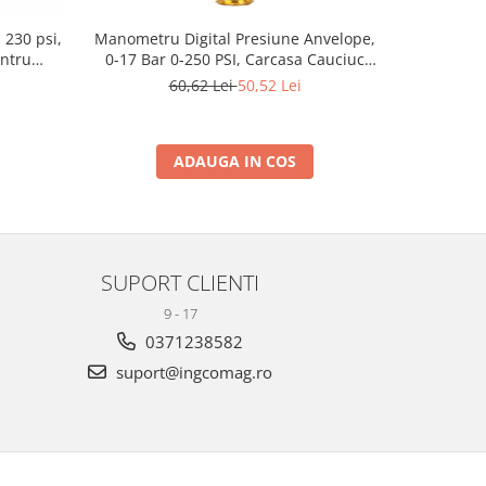
, 230 psi,
Manometru Digital Presiune Anvelope,
entru
0-17 Bar 0-250 PSI, Carcasa Cauciuc
Protectie, Citire Rapida, Display Digital
60,62 Lei
50,52 Lei
Iluminat, Precizie
ADAUGA IN COS
SUPORT CLIENTI
9 - 17
0371238582
suport@ingcomag.ro