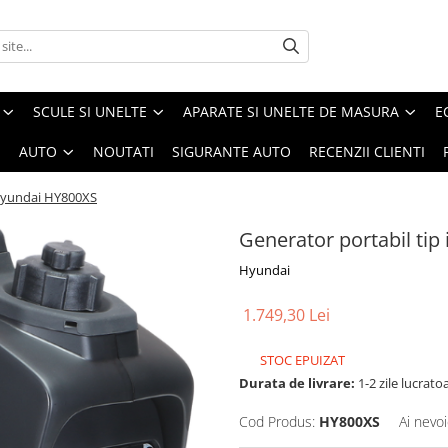
SCULE SI UNELTE
APARATE SI UNELTE DE MASURA
E
I
AUTO
NOUTATI
SIGURANTE AUTO
RECENZII CLIENTI
 Hyundai HY800XS
Generator portabil ti
Hyundai
1.749,30 Lei
STOC EPUIZAT
Durata de livrare:
1-2 zile lucrato
Cod Produs:
HY800XS
Ai nevoi