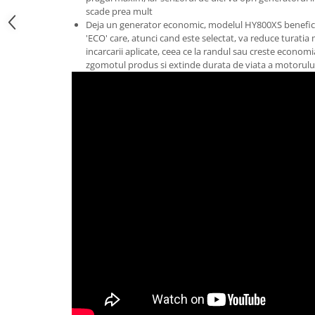
scade prea mult
Deja un generator economic, modelul HY800XS benefi
'ECO' care, atunci cand este selectat, va reduce turati
incarcarii aplicate, ceea ce la randul sau creste econom
zgomotul produs si extinde durata de viata a motorulu