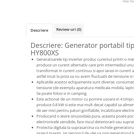
mai ma
Review-uri
(0)
Descriere
Descriere: Generator portabil ti
HY800XS
Generatoarele tip inverter produc curentul printr-o met
produce un curent alternativ care prin intermediul unu
transformat in curent continuu si apoi iarasi in curent al
astfel incat la priza sa nu avem fluctuatii de tensiune si
Aplicatiile acestor echipamente sunt diverse: consumato
tensiune (de exemplu aparatura medicala mobila, laptop
Se poate folosi si in camping.
Este actionat de un motor cu pornire usoara in 4 timpi
produce 0.8 kW si este mai mult decat capabil sa alime
de aer mici pentru paturi gonflabile, incalzitoare electri
Producand o iesire sinusoidala pura, aceasta poate porn
electronicele sensibile, fara riscul deteriorarii sau suprai
Protectia digitala la suprasarcina va inchide generatorul
pragul maxim, iar senzorul de ulei va opri generatorul in 