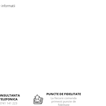
informatii
PUNCTE DE FIDELITATE
ONSULTANTA
La fiecare comanda
TELEFONICA
primesti puncte de
0741 141 223
fidelitate