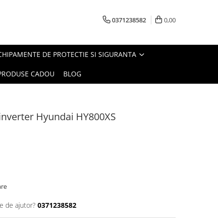
0371238582
0,00
CHIPAMENTE DE PROTECTIE SI SIGURANTA
PRODUSE CADOU
BLOG
p inverter Hyundai HY800XS
are
e de ajutor?
0371238582