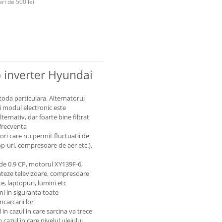
ri de 500 lei
p inverter Hyundai
oda particulara. Alternatorul
i modul electronic este
ternativ, dar foarte bine filtrat
 frecventa
ri care nu permit fluctuatii de
-uri, compresoare de aer etc.).
 de 0.9 CP, motorul XY139F-6,
nteze televizoare, compresoare
ce, laptopuri, lumini etc
i in siguranta toate
ncarcarii lor
 in cazul in care sarcina va trece
cazul in care nivelul uleiului