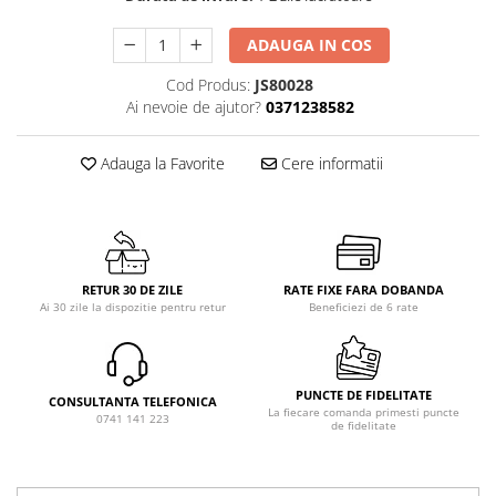
ADAUGA IN COS
Cod Produs:
JS80028
Ai nevoie de ajutor?
0371238582
Adauga la Favorite
Cere informatii
RETUR 30 DE ZILE
RATE FIXE FARA DOBANDA
Ai 30 zile la dispozitie pentru retur
Beneficiezi de 6 rate
PUNCTE DE FIDELITATE
CONSULTANTA TELEFONICA
La fiecare comanda primesti puncte
0741 141 223
de fidelitate