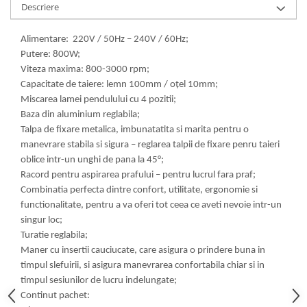
Descriere
Alimentare: 220V / 50Hz – 240V / 60Hz;
Putere: 800W;
Viteza maxima: 800-3000 rpm;
Capacitate de taiere: lemn 100mm / oțel 10mm;
Miscarea lamei pendulului cu 4 pozitii;
Baza din aluminium reglabila;
Talpa de fixare metalica, imbunatatita si marita pentru o
manevrare stabila si sigura – reglarea talpii de fixare penru taieri
oblice intr-un unghi de pana la 45°;
Racord pentru aspirarea prafului – pentru lucrul fara praf;
Combinatia perfecta dintre confort, utilitate, ergonomie si
functionalitate, pentru a va oferi tot ceea ce aveti nevoie intr-un
singur loc;
Turatie reglabila;
Maner cu insertii cauciucate, care asigura o prindere buna in
timpul slefuirii, si asigura manevrarea confortabila chiar si in
timpul sesiunilor de lucru indelungate;
Continut pachet: