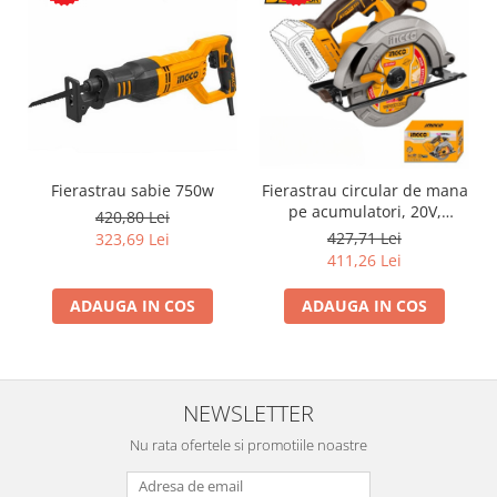
Fierastrau sabie 750w
Fierastrau circular de mana
pe acumulatori, 20V,
420,80 Lei
185mm
427,71 Lei
323,69 Lei
411,26 Lei
ADAUGA IN COS
ADAUGA IN COS
NEWSLETTER
Nu rata ofertele si promotiile noastre