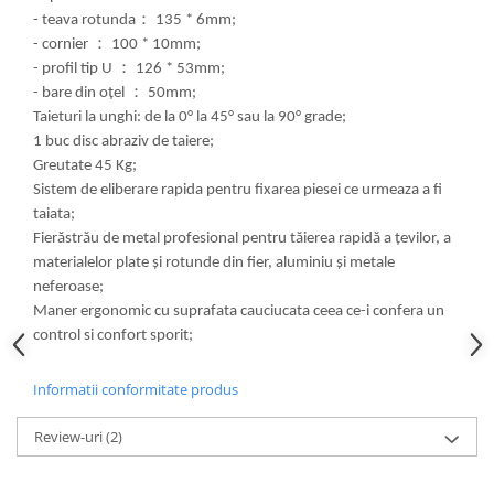
- teava rotunda
：
135 * 6mm;
- cornier
：
100 * 10mm;
- profil tip U
：
126 * 53mm;
- bare din oțel
：
50mm;
Taieturi la unghi: de la 0° la 45° sau la 90° grade;
1 buc disc abraziv de taiere;
Greutate 45 Kg;
Sistem de eliberare rapida pentru fixarea piesei ce urmeaza a fi
taiata;
Fierăstrău de metal profesional pentru tăierea rapidă a țevilor, a
materialelor plate și rotunde din fier, aluminiu și metale
neferoase;
Maner ergonomic cu suprafata cauciucata ceea ce-i confera un
control si confort sporit;
Informatii conformitate produs
Review-uri
(2)