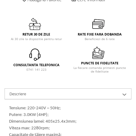
RETUR 30 DE ZILE
RATE FIXE FARA DOBANDA
Ai 30 zile la dispozitie pentru retur
Beneficiezi de 6 rate
PUNCTE DE FIDELITATE
CONSULTANTA TELEFONICA
La fiecare comanda primesti puncte
0741 141 223
de fidelitate
Descriere
Tensiune: 220-240V ~ 50Hz;
Putere: 3.0KW (4HP);
Dimensiunea lamei: 405x25.4x3mm;
Viteza max: 2280rpm;
Capacitate de tăiere maximă: