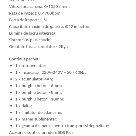
Tensiune: 20V;
Viteza fara sarcina: 0-1350 / min;
Rata de impact: 0-4700bpm;
Forta de impact: 1,5J;
Capacitate maxima de gaurire: Φ22 în beton;
Lumina de lucru integrata;
Sistem SDS plus chuck;
Greutate fara acumulator - 2Kg.;
Continut pachet:
1 x rotopercutor;
1 x incarcator, 220V-240V ~ 50 / 60Hz;
2 x acumulatori 4Ah;
1 x burghiu beton - 6mm;
1 x burghiu beton - 8mm;
1 x burghiu beton - 10mm;
1 x dalta;
1 x limitator de adancime;
1 x maner suplimentar;
1 x geanta din panza pentru transport si depozitare;
Acesoriile sunt cu prindere SDS Plus;