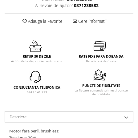
Ai nevoie de ajutor?
0371238582
Adauga la Favorite
Cere informatii
RETUR 30 DE ZILE
RATE FIXE FARA DOBANDA
Ai 30 zile la dispozitie pentru retur
Beneficiezi de 6 rate
PUNCTE DE FIDELITATE
CONSULTANTA TELEFONICA
La fiecare comanda primesti puncte
0741 141 223
de fidelitate
Descriere
Motor fara perii, brushless;