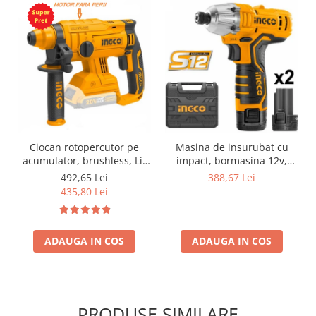
Ciocan rotopercutor pe
Masina de insurubat cu
acumulator, brushless, Li-
impact, bormasina 12v,
Ion, 20V, fara acumulator in
100NM, S12
492,65 Lei
388,67 Lei
set
435,80 Lei
ADAUGA IN COS
ADAUGA IN COS
PRODUSE SIMILARE