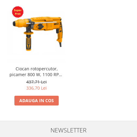
Ciocan rotopercutor,
picamer 800 W, 1100 RPM,
2.5 J mandrina
437,71 Lei
interschimbabila SDS-Plus
336,70 Lei
ADAUGA IN COS
NEWSLETTER