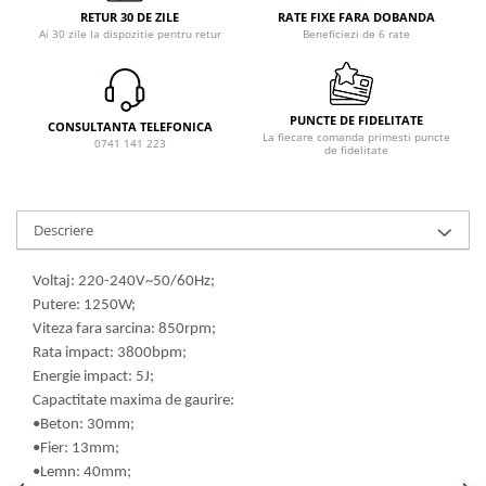
RETUR 30 DE ZILE
RATE FIXE FARA DOBANDA
Ai 30 zile la dispozitie pentru retur
Beneficiezi de 6 rate
PUNCTE DE FIDELITATE
CONSULTANTA TELEFONICA
La fiecare comanda primesti puncte
0741 141 223
de fidelitate
Descriere
Voltaj: 220-240V~50/60Hz;
Putere: 1250W;
Viteza fara sarcina: 850rpm;
Rata impact: 3800bpm;
Energie impact: 5J;
Capactitate maxima de gaurire:
•Beton: 30mm;
•Fier: 13mm;
•Lemn: 40mm;