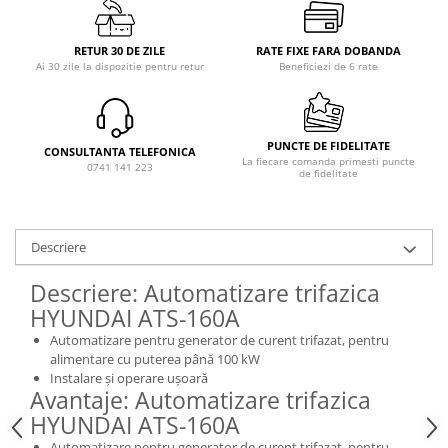
RETUR 30 DE ZILE
RATE FIXE FARA DOBANDA
Ai 30 zile la dispozitie pentru retur
Beneficiezi de 6 rate
PUNCTE DE FIDELITATE
CONSULTANTA TELEFONICA
La fiecare comanda primesti puncte
0741 141 223
de fidelitate
Descriere
Descriere: Automatizare trifazica
HYUNDAI ATS-160A
Automatizare pentru generator de curent trifazat, pentru
alimentare cu puterea până 100 kW
Instalare și operare ușoară
Avantaje: Automatizare trifazica
HYUNDAI ATS-160A
Automatizare pentru generator de curent trifazat, pentru