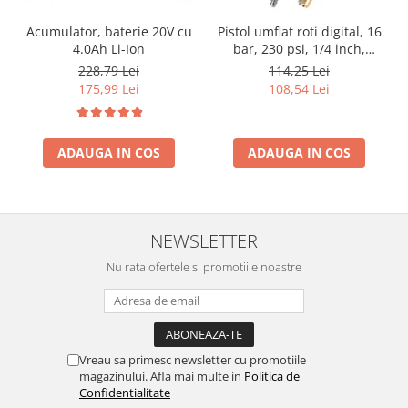
Acumulator, baterie 20V cu
Pistol umflat roti digital, 16
4.0Ah Li-Ion
bar, 230 psi, 1/4 inch,
compresor aer pentru
228,79 Lei
114,25 Lei
anvelope auto
175,99 Lei
108,54 Lei
ADAUGA IN COS
ADAUGA IN COS
NEWSLETTER
Nu rata ofertele si promotiile noastre
Vreau sa primesc newsletter cu promotiile
magazinului. Afla mai multe in
Politica de
Confidentialitate