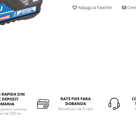
Adauga la Favorite
Cere 
E RAPIDA DIN
RATE FIXE FARA
C
 DEPOZIT
DOBANDA
OMANIA
Beneficiezi de 6 rate
a pentru comenzi
ri de 500 lei