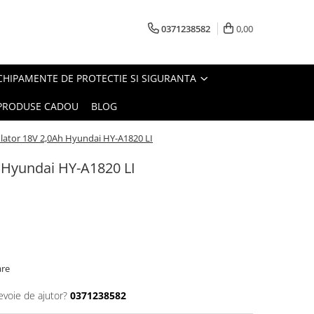
0371238582
0,00
CHIPAMENTE DE PROTECTIE SI SIGURANTA
PRODUSE CADOU
BLOG
ator 18V 2,0Ah Hyundai HY-A1820 LI
 Hyundai HY-A1820 LI
are
evoie de ajutor?
0371238582