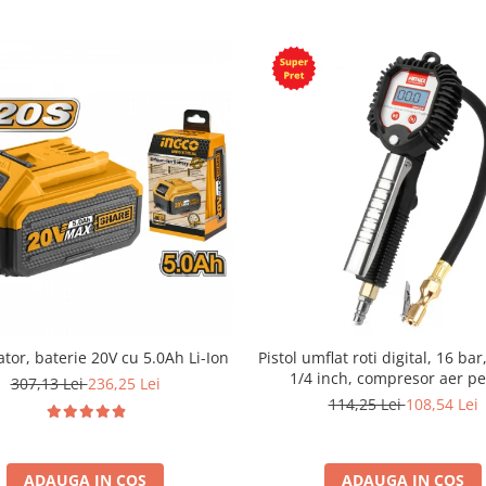
tor, baterie 20V cu 5.0Ah Li-Ion
Pistol umflat roti digital, 16 bar
1/4 inch, compresor aer p
307,13 Lei
236,25 Lei
anvelope auto
114,25 Lei
108,54 Lei
ADAUGA IN COS
ADAUGA IN COS