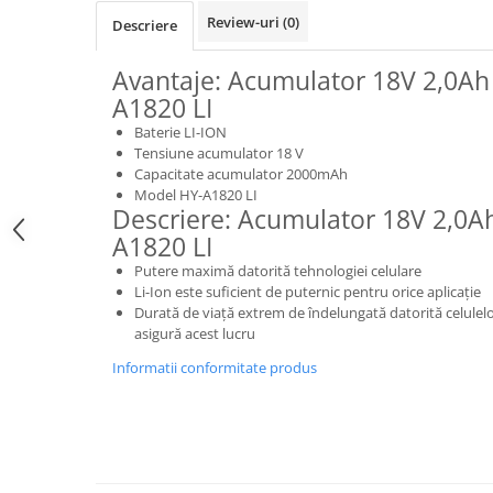
Review-uri
(0)
Descriere
Avantaje: Acumulator 18V 2,0Ah
A1820 LI
Baterie LI-ION
Tensiune acumulator 18 V
Capacitate acumulator 2000mAh
Model HY-A1820 LI
Descriere: Acumulator 18V 2,0A
A1820 LI
Putere maximă datorită tehnologiei celulare
Li-Ion este suficient de puternic pentru orice aplicaţie
Durată de viaţă extrem de îndelungată datorită celulelor
asigură acest lucru
Informatii conformitate produs