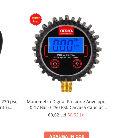
, 230 psi,
Manometru Digital Presiune Anvelope,
entru
0-17 Bar 0-250 PSI, Carcasa Cauciuc
Protectie, Citire Rapida, Display Digital
60,62 Lei
50,52 Lei
Iluminat, Precizie
ADAUGA IN COS