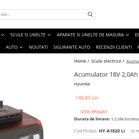
SCULE SI UNELTE
APARATE SI UNELTE DE MASURA
E
I
AUTO
NOUTATI
SIGURANTE AUTO
RECENZII CLIENTI
Home /
Scule electrice /
Acumul
Acumulator 18V 2,0Ah
Hyundai
148,80 Lei
STOC EPUIZAT
Durata de livrare:
1-2 zile lucrato
Cod Produs:
HY-A1820 LI
Ai n