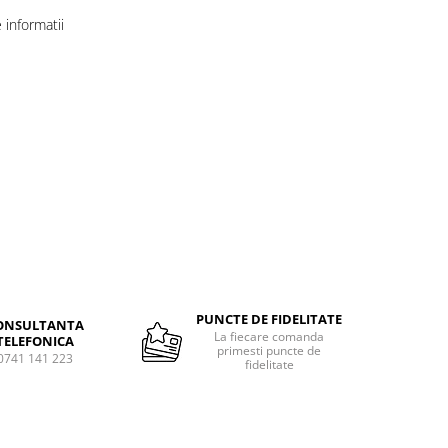
informatii
Distribuie
pe
Facebook
PUNCTE DE FIDELITATE
ONSULTANTA
La fiecare comanda
TELEFONICA
primesti puncte de
0741 141 223
fidelitate