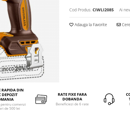
Cod Produs:
CIWLI2085
Ai nev
Adauga la Favorite
Cere 
E RAPIDA DIN
RATE FIXE FARA
C
 DEPOZIT
DOBANDA
OMANIA
Beneficiezi de 6 rate
a pentru comenzi
ri de 500 lei