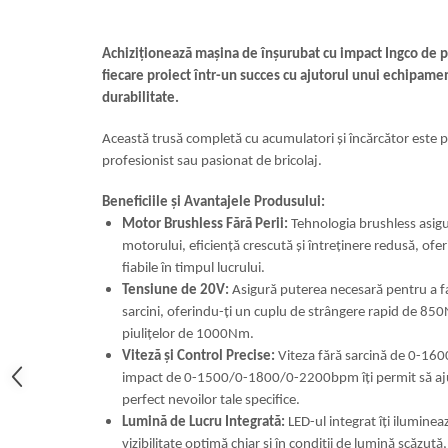
Achiziționează mașina de înșurubat cu impact Ingco de 
fiecare proiect într-un succes cu ajutorul unui echipame
durabilitate.
Această trusă completă cu acumulatori și încărcător este 
profesionist sau pasionat de bricolaj.
Beneficiile și Avantajele Produsului:
Motor Brushless Fără Perii:
Tehnologia brushless asigu
motorului, eficiență crescută și întreținere redusă, of
fiabile în timpul lucrului.
Tensiune de 20V:
Asigură puterea necesară pentru a face
sarcini, oferindu-ți un cuplu de strângere rapid de 85
piulițelor de 1000Nm.
Viteză și Control Precise:
Viteza fără sarcină de 0-16
impact de 0-1500/0-1800/0-2200bpm îți permit să ajus
perfect nevoilor tale specifice.
Lumină de Lucru Integrată:
LED-ul integrat îți ilumine
vizibilitate optimă chiar și în condiții de lumină scăzut