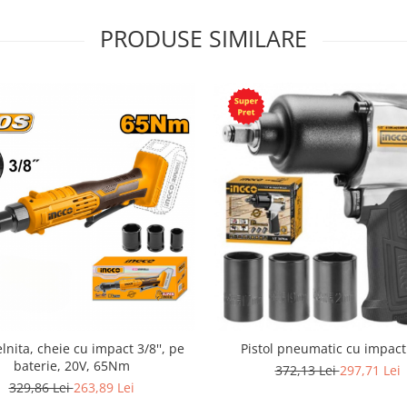
PRODUSE SIMILARE
nita, cheie cu impact 3/8'', pe
Pistol pneumatic cu impact 
baterie, 20V, 65Nm
372,13 Lei
297,71 Lei
329,86 Lei
263,89 Lei