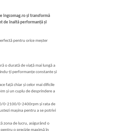
pe ingcomag.ro și transformă
nt de înaltă performanță și
perfectă pentru orice meșter
ră o durată de viață mai lungă a
erindu-ți performanțe constante și
 față chiar și celor mai dificile
0Nm și un cuplu de desprindere a
00/0-2100/0-2400rpm și rata de
tezi mașina pentru a se potrivi
ază zona de lucru, asigurând o
ă, pentru o precizie maximă în