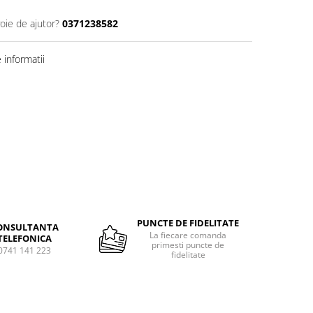
oie de ajutor?
0371238582
informatii
Distribuie
pe
Facebook
PUNCTE DE FIDELITATE
ONSULTANTA
La fiecare comanda
TELEFONICA
primesti puncte de
0741 141 223
fidelitate