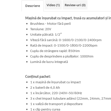
Video
(1)
Review-uri
(0)
Descriere
Mașină de înșurubat cu impact, trusă cu acumulatori și î
Brushless - Motor fără perii
Tensiune: 20V
Unitate pătrată: 1/2″
Viteză fără sarcină: 0-1600/0-2100/0-2400rpm
Rată de impact: 0-1500/0-1800/0-2200bpm
Cuplu de strângere rapid: 850Nm
Cuplu de desprindere a piulițelor: 1000Nm
Lumină de lucru integrată
Conținut pachet:
1 x mașină de înșurubat cu impact
2 x baterii de 4,0 Ah
1 x încărcător, 220-240V~50/60Hz
3 x chei impact tubulare adânci (22mm, 24mm, 27mm
1 x valiză de transport și depozitare
1 x clip pentru curea