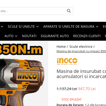
SCULE SI UNELTE
APARATE SI UNELTE DE MASURA
E
I
AUTO
NOUTATI
SIGURANTE AUTO
RECENZII CLIENTI
Home /
Scule electrice /
Masina de insurubat cu impact 850N
Masina de insurubat c
acumulatori si incarca
1.137,24 Lei
947,70 Lei
STOC EPUIZAT
Durata de livrare:
1-2 zile lucrato