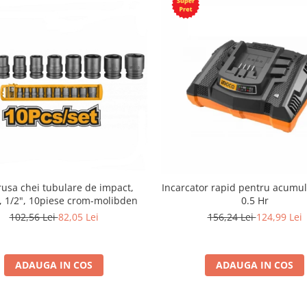
trusa chei tubulare de impact,
Incarcator rapid pentru acumul
, 1/2", 10piese crom-molibden
0.5 Hr
102,56 Lei
82,05 Lei
156,24 Lei
124,99 Lei
ADAUGA IN COS
ADAUGA IN COS