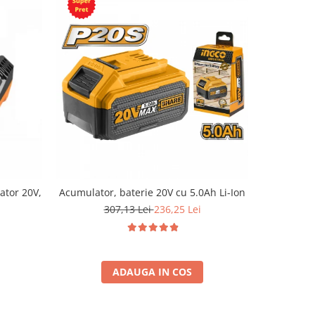
ator 20V,
Acumulator, baterie 20V cu 5.0Ah Li-Ion
Acumulato
307,13 Lei
236,25 Lei
3
ADAUGA IN COS