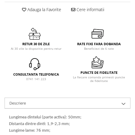
Adauga la Favorite
Cere informatii
RETUR 30 DE ZILE
RATE FIXE FARA DOBANDA
Ai 30 zile la dispozitie pentru retur
Beneficiezi de 6 rate
PUNCTE DE FIDELITATE
CONSULTANTA TELEFONICA
La fiecare comanda primesti puncte
0741 141 223
de fidelitate
Descriere
Lungimea dintelui (parte activa): 50mm;
Distanta dintre dinti: 1,9-2,3 mm;
Lungime lame: 76 mm;