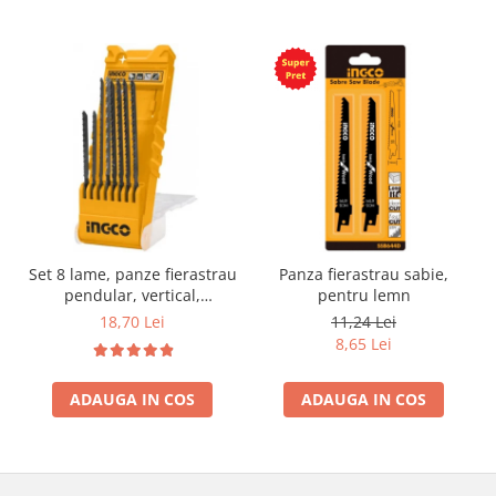
Set 8 lame, panze fierastrau
Panza fierastrau sabie,
pendular, vertical,
pentru lemn
aluminiu, lemn, metal
18,70 Lei
11,24 Lei
8,65 Lei
ADAUGA IN COS
ADAUGA IN COS