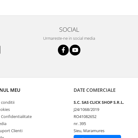
SOCIAL
Urmareste-ne in social media
NUL MEU
DATE COMERCIALE
 conditii
S.C. SAS CLICK SHOP S.R.L.
ookies
J24/1068/2019
e Confidentialitate
RO41082652
edia
nr. 395
uport Clienti
Sieu, Maramures
ile