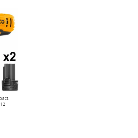
pact,
S12