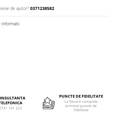
evoie de ajutor?
0371238582
informatii
Distribuie
pe
Facebook
PUNCTE DE FIDELITATE
ONSULTANTA
La fiecare comanda
TELEFONICA
primesti puncte de
0741 141 223
fidelitate