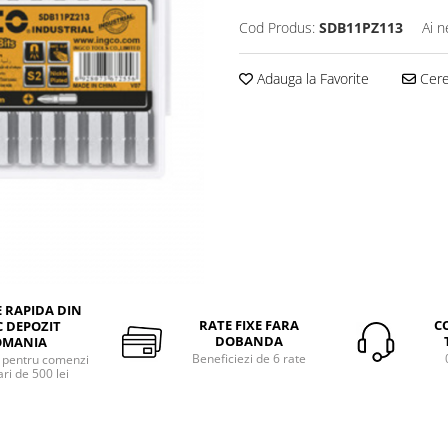
Cod Produs:
SDB11PZ113
Ai n
Adauga la Favorite
Cere 
E RAPIDA DIN
RATE FIXE FARA
C
 DEPOZIT
DOBANDA
OMANIA
Beneficiezi de 6 rate
a pentru comenzi
ri de 500 lei