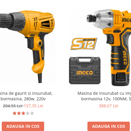
ina de gaurit si insurubat,
Masina de insurubat cu im
bormasina, 280w, 220v
bormasina 12v, 100NM, 
204,55 Lei
157,35 Lei
388,67 Lei
ADAUGA IN COS
ADAUGA IN COS