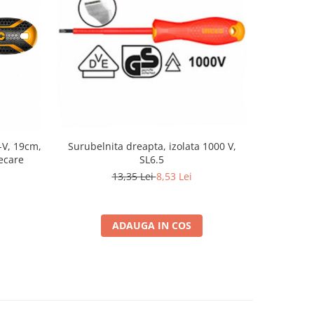
r-V, 19cm,
Surubelnita dreapta, izolata 1000 V,
Surubelnita
ecare
SL6.5
13,35 Lei
8,53 Lei
ADAUGA IN COS