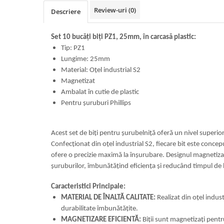
Review-uri
(0)
Descriere
Set 10 bucăți biți PZ1, 25mm, în carcasă plastic:
Tip: PZ1
Lungime: 25mm
Material: Oțel industrial S2
Magnetizat
Ambalat în cutie de plastic
Pentru șuruburi Phillips
Acest set de biți pentru șurubelniță oferă un nivel superio
Confecționat din oțel industrial S2, fiecare bit este concepu
ofere o precizie maximă la înșurubare. Designul magnetizat
șuruburilor, îmbunătățind eficiența și reducând timpul de 
Caracteristici Principale:
MATERIAL DE ÎNALTĂ CALITATE:
Realizat din oțel indust
durabilitate îmbunătățite.
MAGNETIZARE EFICIENTĂ:
Biții sunt magnetizați pentru