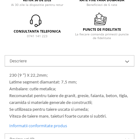
Ai 30 zile la dispozitie pentru retur
Beneficiezi de 6 rate
PUNCTE DE FIDELITATE
CONSULTANTA TELEFONICA
La fiecare comanda primesti puncte
0741 141 223
de fidelitate
Descriere
230 (9 ") X 22,2mm;
Latime segment diamantat: 7,5 mm;
Ambalare: cutie metalica;
Recomandat pentru taiere de granit, gresie, faianta, beton, tigla,
caramida si materiale generale de constructii;
Se utilizeaza pentru taiere uscata si umeda;
Viteza de taiere mare, taieturi foarte curate si subtiri.
Informatii conformitate produs