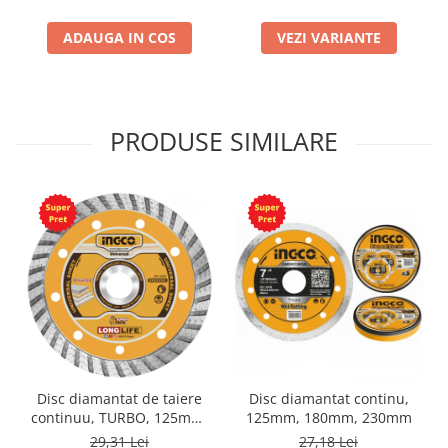
ADAUGA IN COS
VEZI VARIANTE
PRODUSE SIMILARE
Disc diamantat de taiere
Disc diamantat continu,
continuu, TURBO, 125mm,
125mm, 180mm, 230mm
180mm, 230mm
29,31 Lei
27,18 Lei