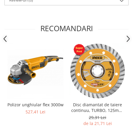
Review-uri
(0)
RECOMANDARI
Polizor unghiular flex 3000w
Disc diamantat de taiere
continuu, TURBO, 125mm,
527,41 Lei
180mm, 230mm
29,31 Lei
de la 21,71 Lei