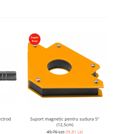
ectrod
Suport magnetic pentru sudura 5''
Ochelari d
(12,5cm)
49,76 Lei
39,81 Lei