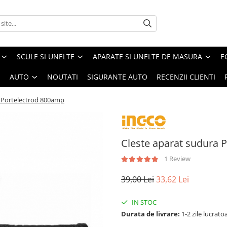
SCULE SI UNELTE
APARATE SI UNELTE DE MASURA
E
I
AUTO
NOUTATI
SIGURANTE AUTO
RECENZII CLIENTI
a Portelectrod 800amp
Cleste aparat sudura 
1 Review
39,00 Lei
33,62 Lei
IN STOC
Durata de livrare:
1-2 zile lucrato