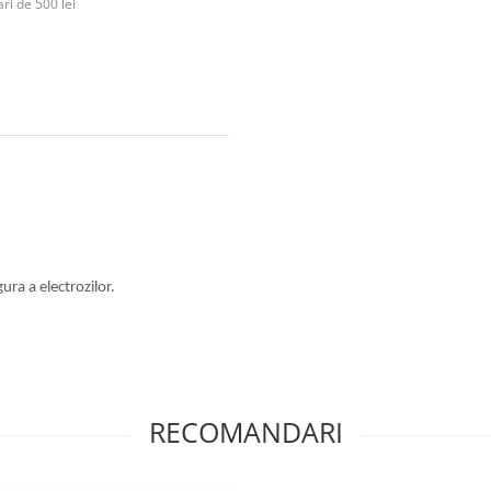
ri de 500 lei
gura a electrozilor.
RECOMANDARI