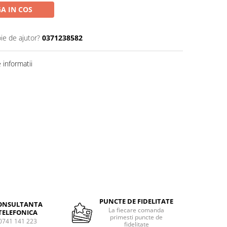
A IN COS
ie de ajutor?
0371238582
informatii
PUNCTE DE FIDELITATE
ONSULTANTA
La fiecare comanda
TELEFONICA
primesti puncte de
0741 141 223
fidelitate