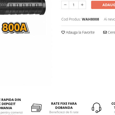
ADAUG
Cod Produs:
WAH8008
Ai nevo
Adauga la Favorite
Cere 
E RAPIDA DIN
RATE FIXE FARA
C
 DEPOZIT
DOBANDA
OMANIA
Beneficiezi de 6 rate
a pentru comenzi