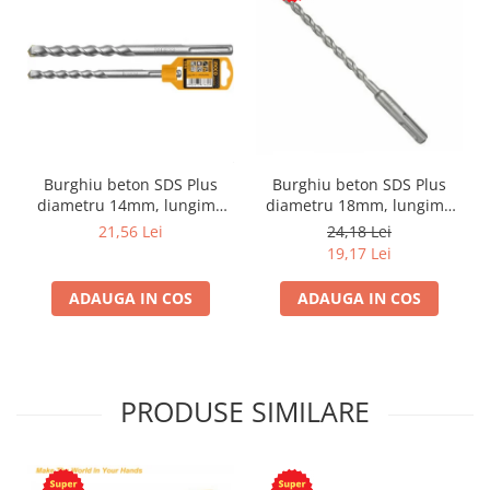
Burghiu beton SDS Plus
Burghiu beton SDS Plus
diametru 14mm, lungime
diametru 18mm, lungime
450mm
450mm
21,56 Lei
24,18 Lei
19,17 Lei
ADAUGA IN COS
ADAUGA IN COS
PRODUSE SIMILARE