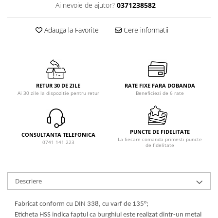
Ai nevoie de ajutor?
0371238582
Adauga la Favorite
Cere informatii
RETUR 30 DE ZILE
RATE FIXE FARA DOBANDA
Ai 30 zile la dispozitie pentru retur
Beneficiezi de 6 rate
PUNCTE DE FIDELITATE
CONSULTANTA TELEFONICA
La fiecare comanda primesti puncte
0741 141 223
de fidelitate
Descriere
Fabricat conform cu DIN 338, cu varf de 135°;
Eticheta HSS indica faptul ca burghiul este realizat dintr-un metal