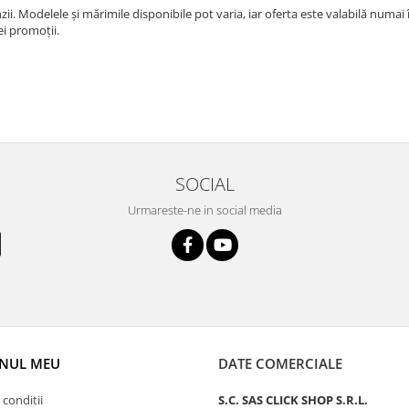
ii. Modelele și mărimile disponibile pot varia, iar oferta este valabilă numai
ei promoții.
SOCIAL
Urmareste-ne in social media
NUL MEU
DATE COMERCIALE
 conditii
S.C. SAS CLICK SHOP S.R.L.