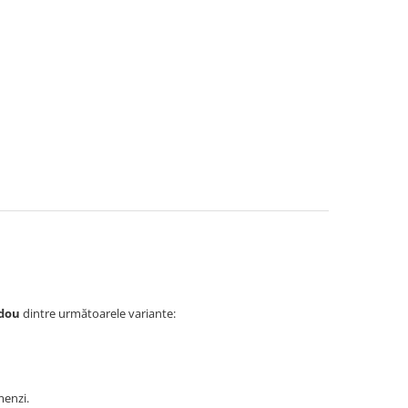
adou
dintre următoarele variante:
menzi.