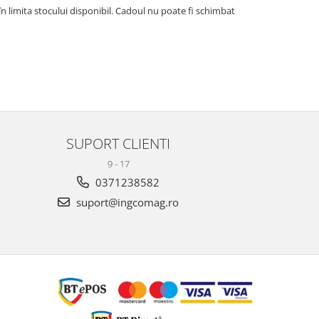
 în limita stocului disponibil. Cadoul nu poate fi schimbat
SUPORT CLIENTI
9 - 17
0371238582
suport@ingcomag.ro