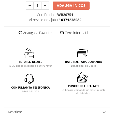
ADAUGA IN COS
Cod Produs:
WB20751
Ai nevoie de ajutor?
0371238582
Adauga la Favorite
Cere informatii
RETUR 30 DE ZILE
RATE FIXE FARA DOBANDA
Ai 30 zile la dispozitie pentru retur
Beneficiezi de 6 rate
PUNCTE DE FIDELITATE
CONSULTANTA TELEFONICA
La fiecare comanda primesti puncte
0741 141 223
de fidelitate
Descriere