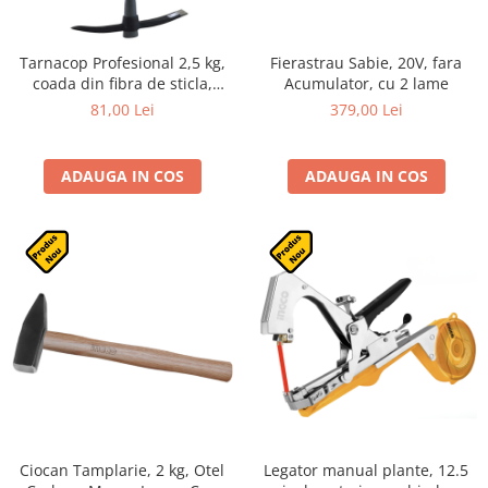
Tarnacop Profesional 2,5 kg,
Fierastrau Sabie, 20V, fara
coada din fibra de sticla,
Acumulator, cu 2 lame
92cm, pentru sapaturi,
81,00 Lei
379,00 Lei
spargere si demolare
ADAUGA IN COS
ADAUGA IN COS
Ciocan Tamplarie, 2 kg, Otel
Legator manual plante, 12.5