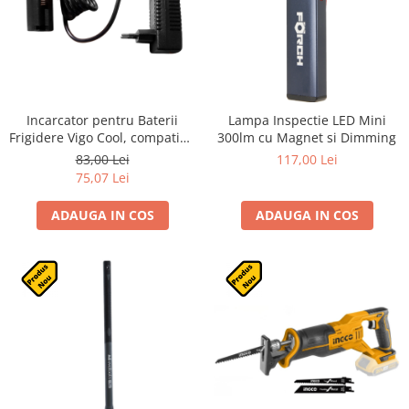
Incarcator pentru Baterii
Lampa Inspectie LED Mini
Frigidere Vigo Cool, compatibil
300lm cu Magnet si Dimming
cu VSP96B si VSP96G
83,00 Lei
117,00 Lei
75,07 Lei
ADAUGA IN COS
ADAUGA IN COS