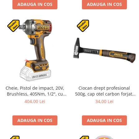
ADAUGA IN COS
ADAUGA IN COS
Cheie, Pistol de impact, 20V,
Ciocan drept profesional
Brushless, 405Nm, 1/2", cu
500g, cap otel carbon forjat,
tubulare 17/19/21mm, 2
maner fibra anti soc
404,00 Lei
34,00 Lei
acumulatori 4.0Ah si
incarcator
ADAUGA IN COS
ADAUGA IN COS