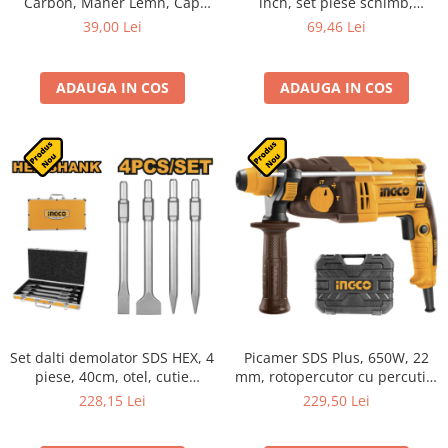
Carbon, Maner Lemn, Cap
inch, set piese schimb,
Forjat
banda, capse
39,00 Lei
69,46 Lei
ADAUGA IN COS
ADAUGA IN COS
Set dalti demolator SDS HEX, 4
Picamer SDS Plus, 650W, 22
piese, 40cm, otel, cutie
mm, rotopercutor cu percutie,
transport
1.7J, cutie de transport si
228,15 Lei
229,50 Lei
accesorii