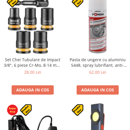
Set Chei Tubulare de Impact
Pasta de ungere cu aluminiu
3/8", 6 piese Cr-Mo, 8-14 mm,
S448, spray lubrifiant, anti-
cu adaptor 1/4" Hex
gripare, rezistenta pana la
28,00 Lei
62,00 Lei
+1200°C, 400 ml
ADAUGA IN COS
ADAUGA IN COS