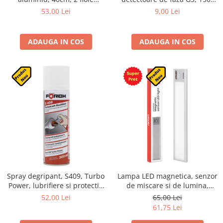
fluorescente, capete cu
250V, varf 3mm
53,00 Lei
9,00 Lei
absorbtie a socurilor
ADAUGA IN COS
ADAUGA IN COS
Spray degripant, S409, Turbo
Lampa LED magnetica, senzor
Power, lubrifiere si protectie
de miscare si de lumina,
anticoroziva, 300ml
1000mAh, reincarcabila
52,00 Lei
65,00 Lei
61,75 Lei