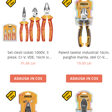
Set clesti izolati 1000V, 3
Patent taietor industrial 16cm,
piese, Cr-V, VDE, 16cm si
parghie marita, otel Cr-V,
20cm
sertizare, debavurare
91,66 Lei
19,00 Lei
ADAUGA IN COS
ADAUGA IN COS