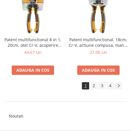
Patent multifunctional 8 in 1,
Patent multifunctional, 18cm,
20cm, otel Cr-V, acoperire
Cr-V, actiune compusa, maner
teflon, maner TPR ergonomic
TPR ergonomic
44,67 Lei
27,00 Lei
ADAUGA IN COS
ADAUGA IN COS
1
2
3
4
Noutati