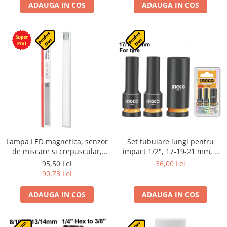
ADAUGA IN COS
ADAUGA IN COS
Lampa LED magnetica, senzor
Set tubulare lungi pentru
de miscare si crepuscular,
impact 1/2", 17-19-21 mm, 3
1000mAh, reincarcabila
piese, otel Cr-Mo
95,50 Lei
36,00 Lei
90,73 Lei
ADAUGA IN COS
ADAUGA IN COS