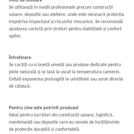
Mod de utilizare
Se utilizează în medii profesionale precum construcții
ușoare, depozite sau ateliere, unde este necesară protecția
împotriva impactului și riscurilor mecanice. Se recomandă
ajustarea corectă prin șireturi pentru stabilitate și confort
optim.
Întreținere
Se curăță cu o lavetă umedă sau produse dedicate pentru
piele naturală și se lasă la uscat la temperatura camerei.
Evitați expunerea prelungită la umiditate sau surse directe
de căldură.
Pentru cine este potrivit produsul
Ideal pentru lucrători din construcții ușoare, logistică,
mentenanță sau depozite care au nevoie de încălțăminte
de protecție durabilă și confortabilă.