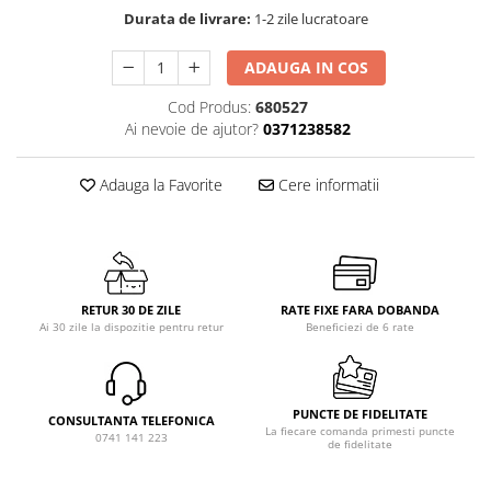
Durata de livrare:
1-2 zile lucratoare
ADAUGA IN COS
Cod Produs:
680527
Ai nevoie de ajutor?
0371238582
Adauga la Favorite
Cere informatii
RETUR 30 DE ZILE
RATE FIXE FARA DOBANDA
Ai 30 zile la dispozitie pentru retur
Beneficiezi de 6 rate
PUNCTE DE FIDELITATE
CONSULTANTA TELEFONICA
La fiecare comanda primesti puncte
0741 141 223
de fidelitate