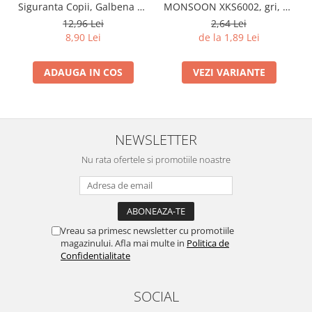
Siguranta Copii, Galbena cu
MONSOON XKS6002, gri, cu
Certificat
acoperire PU pentru
12,96 Lei
2,64 Lei
precizie
8,90 Lei
de la 1,89 Lei
ADAUGA IN COS
VEZI VARIANTE
NEWSLETTER
Nu rata ofertele si promotiile noastre
Vreau sa primesc newsletter cu promotiile
magazinului. Afla mai multe in
Politica de
Confidentialitate
SOCIAL