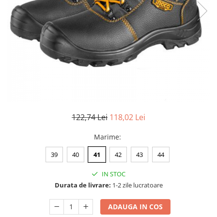
debitoare metal
Discuri abrazive
Prese, extractoare si scripeti
Fierastraie cu lant
Pistoale aer cald si truse de lipit
Discuri cu vidia
Scule auto
Foarfeci si fierastraie
Pistoale de vopsit electrice
Discuri diamantate
Surubelnite si truse surubelnite
Frigidere
Proiectoare si lampi de lucru
Lame pendulare si panze
Truse unelte si scule
Garduri artificiale si plase de
Redresoare
fierastraie
protectie solara
Unelte de vopsit, tencuit, gletuit
Rindele electrice
Perii sarma
Lampi solare si Proiectoare
Rotopercutoare si demolatoare
Seturi si accesorii pentru gaurit,
Lanterne si becuri
insurubat si amestecat
Scule multifunctionale si masini de
Motoburghie, Motosape si
122,74 Lei
118,02 Lei
frezat
Atomizoare
Slefuitoare
Marime
:
Playere si Boxe portabile
Taietoare de beton
Pompe apa si accesorii pentru
39
40
41
42
43
44
irigat si stropit
IN STOC
Solutii de Curatare si Intretinere
Durata de livrare:
1-2 zile lucratoare
Topoare
ADAUGA IN COS