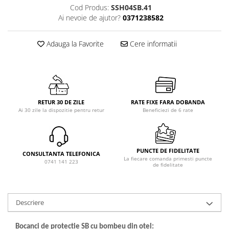
Cod Produs:
SSH04SB.41
Ai nevoie de ajutor?
0371238582
Adauga la Favorite
Cere informatii
RETUR 30 DE ZILE
RATE FIXE FARA DOBANDA
Ai 30 zile la dispozitie pentru retur
Beneficiezi de 6 rate
PUNCTE DE FIDELITATE
CONSULTANTA TELEFONICA
La fiecare comanda primesti puncte
0741 141 223
de fidelitate
Descriere
Bocanci de protecție SB cu bombeu din oțel: