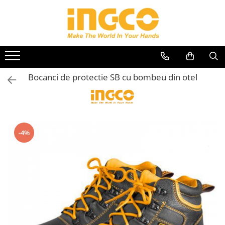
Scule electrice
Accesorii scule electrice
Scule si unelte
Aparate si unelte de masura
Echipamente de protectie si siguranta
Casa si Gradina
Auto
Acumulatori, baterii si
Accesorii aparate de sudura
Bomfaiere si fierastraie
Aparate De Masura
Bocanci si pantofi de lucru
Adezivi
Aditivi Auto
incarcatoare scule electrice
Accesorii pistoale de lipit
Capsatoare
Boloboace, Nivele cu bula
Camasi si Tricouri
Aeroterme electrice
Intretinere si cosmetica auto
Bocanci de protectie SB cu bombeu din otel
Amestecatoare, mixere si
Accesorii polizare, slefuire,
Chei si truse chei
Nivele Laser
Cizme de protectie
Aparate de spalat cu presiune si
Perii si lavete auto
vibratoare beton
rindeluire si polishat
accesorii
Ciocane, dalti si rangi
Rulete
Geci si pelerine
Vopsea spray si antifoane
Aparate sudura
Burghie beton si seturi burghie
Aspiratoare si suflante
Clesti si patenti
Sublere
Manusi si Genunchiere
Compresoare, scule pneumatice si
Burghie si seturi burghie pentru
Camping si outdoor / Gratar & foc
accesorii
Cutii, genti si organizatoare
Masti Sudura si Ochelari Protectie
-4%
lemn
Chingi si Elemente de Fixare
Flexuri si polizoare
Cuttere
Protectia capului
Burghie si seturi burghie pentru
Coase electrice, Motocoase,
Generatoare electrice
metal
Foarfece
Veste si hamuri cu elemente
Trimmere si Accesorii
reflectorizante
Masini gaurit si insurubat
Burghie si seturi pentru ceramica
Masini, aparate de taiat gresie si
Cutite, foarfeci si bricege
si sticla
faianta
Masini gaurit, filetat cu
Degripante, lubrifianti, creme si
acumulator
Carote si freze
Menghine si cleme
adezivi
Motofierastraie, fierastraie si
Dalti si spituri
Pile
Feronerie, Cantare si accesorii