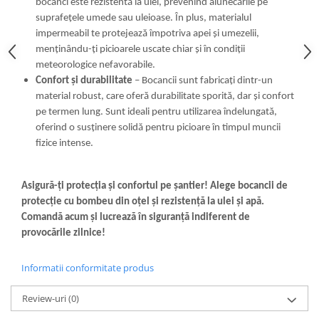
bocanci este rezistentă la ulei, prevenind alunecările pe
suprafețele umede sau uleioase. În plus, materialul
impermeabil te protejează împotriva apei și umezelii,
menținându-ți picioarele uscate chiar și în condiții
meteorologice nefavorabile.
Confort și durabilitate
– Bocancii sunt fabricați dintr-un
material robust, care oferă durabilitate sporită, dar și confort
pe termen lung. Sunt ideali pentru utilizarea îndelungată,
oferind o susținere solidă pentru picioare în timpul muncii
fizice intense.
Asigură-ți protecția și confortul pe șantier! Alege bocancii de
protecție cu bombeu din oțel și rezistență la ulei și apă.
Comandă acum și lucrează în siguranță indiferent de
provocările zilnice!
Informatii conformitate produs
Review-uri
(0)