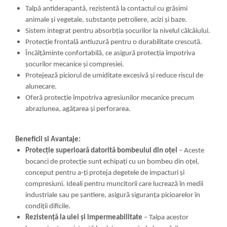
Talpă antiderapantă, rezistentă la contactul cu grăsimi
animale și vegetale, substanțe petroliere, acizi și baze.
Sistem integrat pentru absorbția șocurilor la nivelul călcâiului.
Protecție frontală antiuzură pentru o durabilitate crescută.
Încălțăminte confortabilă, ce asigură protecția împotriva
șocurilor mecanice și compresiei.
Protejează piciorul de umiditate excesivă și reduce riscul de
alunecare.
Oferă protecție împotriva agresiunilor mecanice precum
abraziunea, agățarea și perforarea.
Beneficii si Avantaje:
Protecție superioară datorită bombeului din oțel
– Aceste
bocanci de protecție sunt echipați cu un bombeu din oțel,
conceput pentru a-ți proteja degetele de impacturi și
compresiuni. Ideali pentru muncitorii care lucrează în medii
industriale sau pe șantiere, asigură siguranța picioarelor în
condiții dificile.
Rezistență la ulei și impermeabilitate
– Talpa acestor