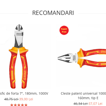
RECOMANDARI
 sfic de forta 7'', 180mm, 1000V
Cleste patent universal 1000V
160mm, tip E
48,75 Lei
39,00 Lei
46,34 Lei
37,07 Lei