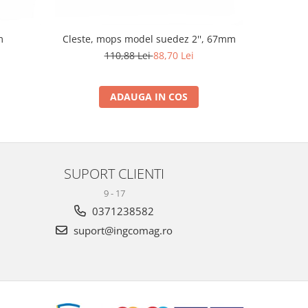
m
Cleste, mops model suedez 2'', 67mm
110,88 Lei
88,70 Lei
ADAUGA IN COS
SUPORT CLIENTI
9 - 17
0371238582
suport@ingcomag.ro