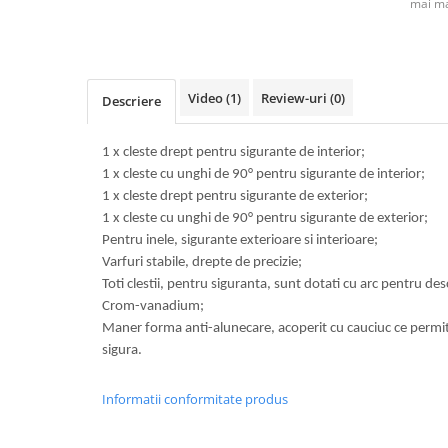
mai ma
Video
(1)
Review-uri
(0)
Descriere
1 x cleste drept pentru sigurante de interior;
1 x cleste cu unghi de 90° pentru sigurante de interior;
1 x cleste drept pentru sigurante de exterior;
1 x cleste cu unghi de 90° pentru sigurante de exterior;
Pentru inele, sigurante exterioare si interioare;
Varfuri stabile, drepte de precizie;
Toti clestii, pentru siguranta, sunt dotati cu arc pentru de
Crom-vanadium;
Maner forma anti-alunecare, acoperit cu cauciuc ce permit
sigura.
Informatii conformitate produs