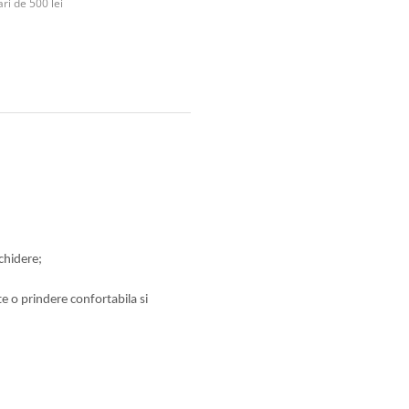
ri de 500 lei
schidere;
e o prindere confortabila si