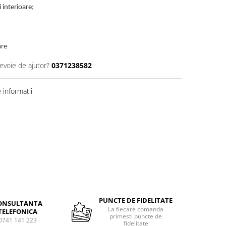
 interioare;
are
nevoie de ajutor?
0371238582
informatii
PUNCTE DE FIDELITATE
ONSULTANTA
La fiecare comanda
TELEFONICA
primesti puncte de
0741 141 223
fidelitate