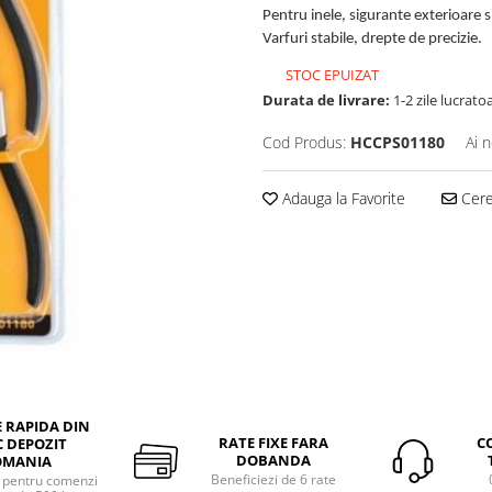
Pentru inele, sigurante exterioare si
Varfuri stabile, drepte de precizie.
STOC EPUIZAT
Durata de livrare:
1-2 zile lucrato
Cod Produs:
HCCPS01180
Ai 
Adauga la Favorite
Cere 
E RAPIDA DIN
RATE FIXE FARA
C
 DEPOZIT
DOBANDA
OMANIA
Beneficiezi de 6 rate
a pentru comenzi