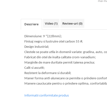
mai ma
Video
(1)
Review-uri
(0)
Descriere
Dimensiune: 9 "(228mm);
Finisaj negru si lustruire otel carbon 55 #;
Design industrial;
Clestele se poate utila in domenii variate: gradina, auto, con
Fabricat din otel de inalta calitate crom-vanadium;
Marginile de mare duritate permit taierea precisa;
Calit si ascutit;
Rezistent la deformare si durabil;
Maner forma anti-alunecare ce permite o prindere conforta
Manere cauciucate pentru o prindere optima, confortabila 
Informatii conformitate produs