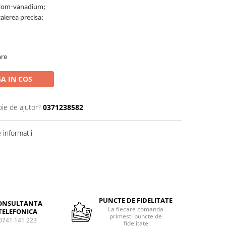
e crom-vanadium;
aierea precisa;
are
A IN COS
oie de ajutor?
0371238582
informatii
PUNCTE DE FIDELITATE
ONSULTANTA
La fiecare comanda
TELEFONICA
primesti puncte de
0741 141 223
fidelitate