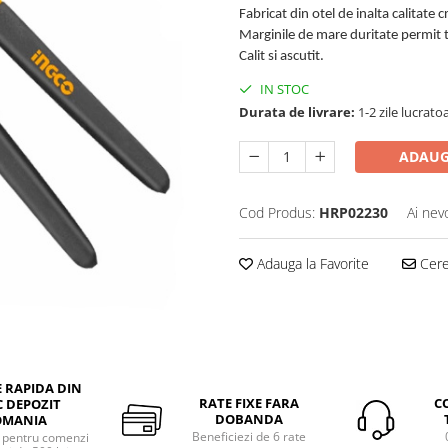
Fabricat din otel de inalta calitat
Marginile de mare duritate permit t
Calit si ascutit.
IN STOC
Durata de livrare:
1-2 zile lucrato
ADAUG
Cod Produs:
HRP02230
Ai nev
Adauga la Favorite
Cere 
E RAPIDA DIN
RATE FIXE FARA
C
 DEPOZIT
DOBANDA
OMANIA
Beneficiezi de 6 rate
a pentru comenzi