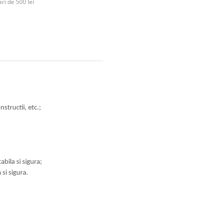
ri de 500 lei
structii, etc.;
bila si sigura;
si sigura.