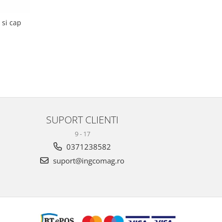
 si cap
SUPORT CLIENTI
9 - 17
0371238582
suport@ingcomag.ro