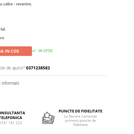
 calire - revenire;
ial.
are
IN STOC
A IN COS
oie de ajutor?
0371238582
informatii
Distribuie
pe
Facebook
PUNCTE DE FIDELITATE
ONSULTANTA
La fiecare comanda
TELEFONICA
primesti puncte de
0741 141 223
fidelitate