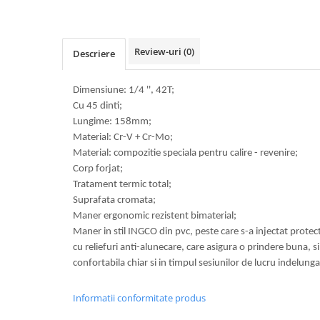
Review-uri
(0)
Descriere
Dimensiune: 1/4 '', 42T;
Cu 45 dinti;
Lungime: 158mm;
Material: Cr-V + Cr-Mo;
Material: compozitie speciala pentru calire - revenire;
Corp forjat;
Tratament termic total;
Suprafata cromata;
Maner ergonomic rezistent bimaterial;
Maner in stil INGCO din pvc, peste care s-a injectat prote
cu reliefuri anti-alunecare, care asigura o prindere buna, 
confortabila chiar si in timpul sesiunilor de lucru indelunga
Informatii conformitate produs