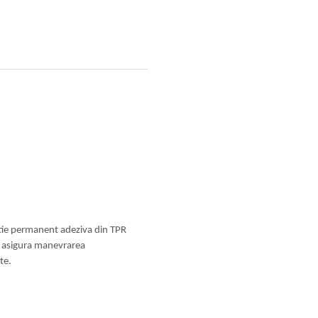
ctie permanent adeziva din TPR
si asigura manevrarea
te.