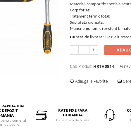
Material: compozitie speciala pentru
Corp forjat;
Tratament termic total;
Suprafata cromata;
Maner ergonomic rezistent bimater
Durata de livrare:
1-2 zile lucrato
ADAUG
Cod Produs:
HRTH0814
Ai nev
Adauga la Favorite
Cere 
E RAPIDA DIN
RATE FIXE FARA
C
 DEPOZIT
DOBANDA
OMANIA
Beneficiezi de 6 rate
a pentru comenzi
ri de 500 lei