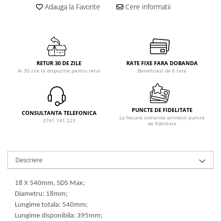
Adauga la Favorite
Cere informatii
RETUR 30 DE ZILE
RATE FIXE FARA DOBANDA
Ai 30 zile la dispozitie pentru retur
Beneficiezi de 6 rate
PUNCTE DE FIDELITATE
CONSULTANTA TELEFONICA
La fiecare comanda primesti puncte
0741 141 223
de fidelitate
Descriere
18 X 540mm, SDS Max;
Diametru: 18mm;
Lungime totala: 540mm;
Lungime disponibila: 395mm;