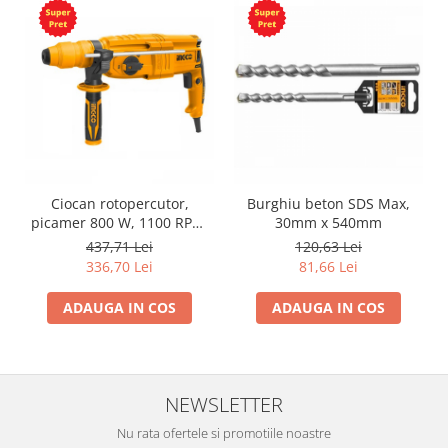
Ciocan rotopercutor,
Burghiu beton SDS Max,
picamer 800 W, 1100 RPM,
30mm x 540mm
2.5 J mandrina
437,71 Lei
120,63 Lei
interschimbabila SDS-Plus
336,70 Lei
81,66 Lei
ADAUGA IN COS
ADAUGA IN COS
NEWSLETTER
Nu rata ofertele si promotiile noastre