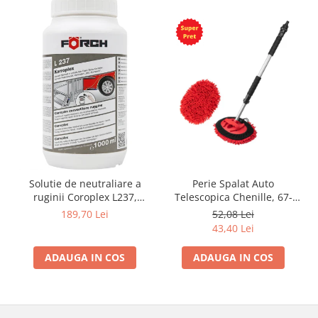
Solutie de neutraliare a
Perie Spalat Auto
ruginii Coroplex L237,
Telescopica Chenille, 67-
1000ml, convertor rugina,
100 cm
189,70 Lei
52,08 Lei
Forch
43,40 Lei
ADAUGA IN COS
ADAUGA IN COS