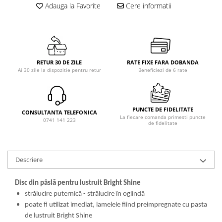
Adauga la Favorite
Cere informatii
RETUR 30 DE ZILE
RATE FIXE FARA DOBANDA
Ai 30 zile la dispozitie pentru retur
Beneficiezi de 6 rate
PUNCTE DE FIDELITATE
CONSULTANTA TELEFONICA
La fiecare comanda primesti puncte
0741 141 223
de fidelitate
Descriere
Disc din pâslă pentru lustruit Bright Shine
strălucire puternică - strălucire în oglindă
poate fi utilizat imediat, lamelele fiind preimpregnate cu pasta
de lustruit Bright Shine