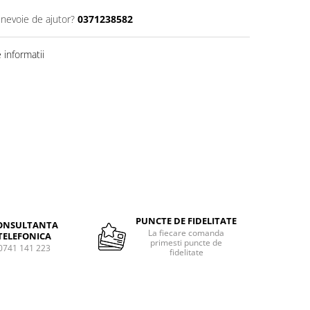
 nevoie de ajutor?
0371238582
informatii
Distribuie
pe
Facebook
PUNCTE DE FIDELITATE
ONSULTANTA
La fiecare comanda
TELEFONICA
primesti puncte de
0741 141 223
fidelitate