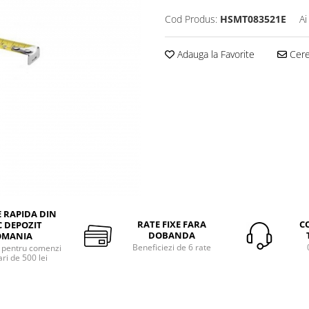
Cod Produs:
HSMT083521E
Ai
Adauga la Favorite
Cere 
E RAPIDA DIN
RATE FIXE FARA
C
 DEPOZIT
DOBANDA
OMANIA
Beneficiezi de 6 rate
a pentru comenzi
ri de 500 lei