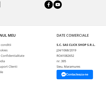
NUL MEU
DATE COMERCIALE
 conditii
S.C. SAS CLICK SHOP S.R.L.
ookies
J24/1068/2019
e Confidentialitate
RO41082652
edia
nr. 395
uport Clienti
Sieu, Maramures
ile
Contacteaza-ne