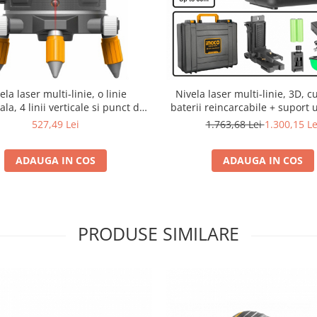
ela laser multi-linie, o linie
Nivela laser multi-linie, 3D, cu
ala, 4 linii verticale si punct de
baterii reincarcabile + suport 
plumb vertical, rotativ
527,49 Lei
1.763,68 Lei
1.300,15 Le
ADAUGA IN COS
ADAUGA IN COS
PRODUSE SIMILARE