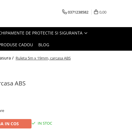
0371238582
0,00
CHIPAMENTE DE PROTECTIE SI SIGURANTA
PRODUSE CADOU
BLOG
masura /
Ruleta 5m x 19mm, carcasa ABS
rcasa ABS
are
IN STOC
A IN COS