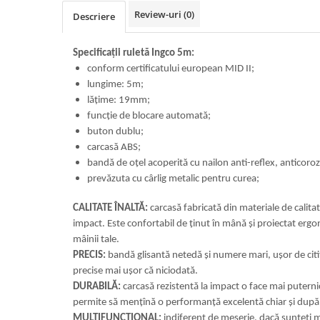
Review-uri
(0)
Descriere
Specificații ruletă Ingco 5m:
conform certificatului european MID II;
lungime: 5m;
lățime: 19mm;
funcție de blocare automată;
buton dublu;
carcasă ABS;
bandă de oțel acoperită cu nailon anti-reflex, anticoroz
prevăzuta cu cârlig metalic pentru curea;
CALITATE ÎNALTĂ:
carcasă fabricată din materiale de calitat
impact. Este confortabil de ținut în mână și proiectat ergo
mâinii tale.
PRECIS:
bandă glisantă netedă și numere mari, ușor de citit
precise mai ușor că niciodată.
DURABILĂ:
carcasă rezistentă la impact o face mai puternică
permite să mențînă o performanță excelentă chiar și după 
MULTIFUNCȚIONAL:
indiferent de meserie, dacă sunteți 