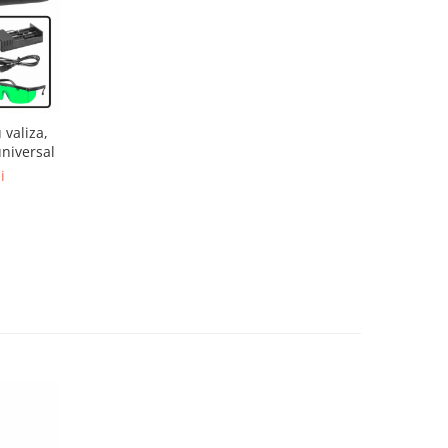
 valiza,
universal
i