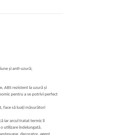
iune și anti-uzură;
e, ABS rezistent la uzură și
nomic pentru a se potrivi perfect
, face să luați măsurători
 iar arcul tratat termic îi
o utilizare îndelungată.
meșteșugar, decorator, agent