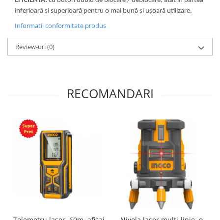
EFICIENTĂ:
cu buton dublu de blocare / deblocare, atât în partea
inferioară și superioară pentru o mai bună și ușoară utilizare.
Informatii conformitate produs
Review-uri
(0)
RECOMANDARI
Telemetru laser, 60m, afisaj
Nivela laser multi-linie, o