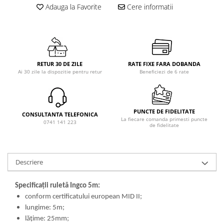
Adauga la Favorite
Cere informatii
RETUR 30 DE ZILE
RATE FIXE FARA DOBANDA
Ai 30 zile la dispozitie pentru retur
Beneficiezi de 6 rate
PUNCTE DE FIDELITATE
CONSULTANTA TELEFONICA
La fiecare comanda primesti puncte
0741 141 223
de fidelitate
Descriere
Specificații ruletă Ingco 5m:
conform certificatului european MID II;
lungime: 5m;
lățime: 25mm;