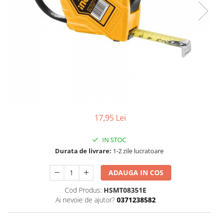
debitoare metal
Discuri abrazive
Prese, extractoare si scripeti
Fierastraie cu lant
Pistoale aer cald si truse de lipit
Discuri cu vidia
Scule auto
Foarfeci si fierastraie
Pistoale de vopsit electrice
Discuri diamantate
Surubelnite si truse surubelnite
Frigidere
Proiectoare si lampi de lucru
Lame pendulare si panze
Truse unelte si scule
Garduri artificiale si plase de
Redresoare
fierastraie
protectie solara
Unelte de vopsit, tencuit, gletuit
Rindele electrice
Perii sarma
Lampi solare si Proiectoare
Rotopercutoare si demolatoare
Seturi si accesorii pentru gaurit,
Lanterne si becuri
insurubat si amestecat
Scule multifunctionale si masini de
Motoburghie, Motosape si
17,95 Lei
frezat
Atomizoare
Slefuitoare
Playere si Boxe portabile
IN STOC
Taietoare de beton
Durata de livrare:
1-2 zile lucratoare
Pompe apa si accesorii pentru
irigat si stropit
ADAUGA IN COS
Solutii de Curatare si Intretinere
Cod Produs:
HSMT08351E
Topoare
Ai nevoie de ajutor?
0371238582