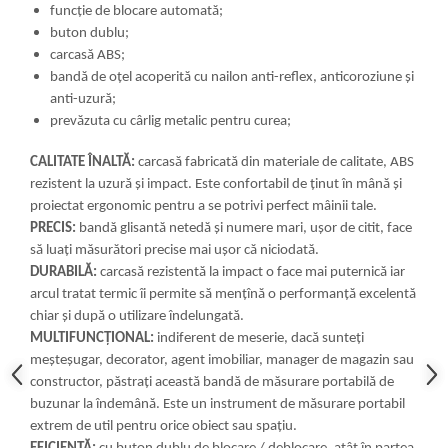
funcție de blocare automată;
buton dublu;
carcasă ABS;
bandă de oțel acoperită cu nailon anti-reflex, anticoroziune și
anti-uzură;
prevăzuta cu cârlig metalic pentru curea;
CALITATE ÎNALTĂ:
carcasă fabricată din materiale de calitate, ABS
rezistent la uzură și impact. Este confortabil de ținut în mână și
proiectat ergonomic pentru a se potrivi perfect mâinii tale.
PRECIS:
bandă glisantă netedă și numere mari, ușor de citit, face
să luați măsurători precise mai ușor că niciodată.
DURABILĂ:
carcasă rezistentă la impact o face mai puternică iar
arcul tratat termic îi permite să mențînă o performanță excelentă
chiar și după o utilizare îndelungată.
MULTIFUNCȚIONAL:
indiferent de meserie, dacă sunteți
meșteșugar, decorator, agent imobiliar, manager de magazin sau
constructor, păstrați această bandă de măsurare portabilă de
buzunar la îndemână. Este un instrument de măsurare portabil
extrem de util pentru orice obiect sau spațiu.