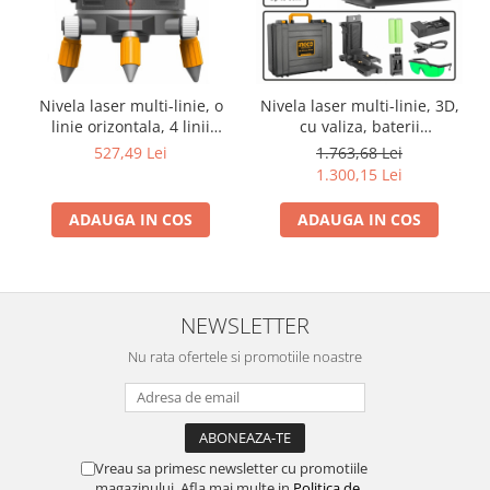
Nivela laser multi-linie, o
Nivela laser multi-linie, 3D,
linie orizontala, 4 linii
cu valiza, baterii
verticale si punct de plumb
reincarcabile + suport
527,49 Lei
1.763,68 Lei
vertical, rotativ
universal
1.300,15 Lei
ADAUGA IN COS
ADAUGA IN COS
NEWSLETTER
Nu rata ofertele si promotiile noastre
Vreau sa primesc newsletter cu promotiile
magazinului. Afla mai multe in
Politica de