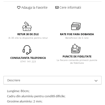
Adauga la Favorite
Cere informatii
RETUR 30 DE ZILE
RATE FIXE FARA DOBANDA
Ai 30 zile la dispozitie pentru retur
Beneficiezi de 6 rate
PUNCTE DE FIDELITATE
CONSULTANTA TELEFONICA
La fiecare comanda primesti puncte
0741 141 223
de fidelitate
Descriere
Lungime: 80cm;
Cadru din aluminiu pentru conditii dificile;
Grosime aluminiu: 2 mm;