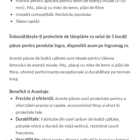
Potrivit pentru aplicare pentru lemn de esență moale (4-50
mm), PAL, placaj cu miez de lemn, plăci de fibre
Unealtă compatibilă: fierăstrău pendular.
Tăiere rapidă
Îmbunătățește-ți proiectele de tâmplărie cu setul de 5 bucăți
pânze pentru pendular Ingco, disponibil acum pe Ingcomag.ro.
Aceste pânze de înaltă calitate sunt ideale pentru tăierea
lemnului de esență moale, PAL, placaj cu miez de lemn și plăci de
fibre, oferind performanțe excepționale și durabilitate pe termen
lung.
Beneficii si Avantaje:
Precizie și eficiență:
Aceste pânze sunt proiectate pentru a
oferi tăieri precise și rapide, economisind timp și efort în
proiectele tale.
Durabilitate:
Fabricate din oțel carbon de înaltă calitate,
pânzele oferă o durată de viață extinsă, rezistând uzurii
frecvente.