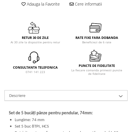
Adauga la Favorite
Cere informatii
RETUR 30 DE ZILE
RATE FIXE FARA DOBANDA
Ai 30 zile la dispozitie pentru retur
Beneficiezi de 6 rate
PUNCTE DE FIDELITATE
CONSULTANTA TELEFONICA
La fiecare comanda primesti puncte
0741 141 223
de fidelitate
Descriere
Set de 5 bucăți pânze pentru pendular, 74mm:
Lungime: 74 mm
Set 5 buc 8TPI, HCS